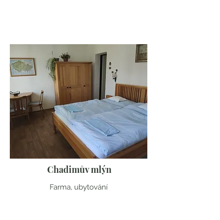
Jihočeský kraj
Chadimův mlýn
Farma, ubytování
Vysočina