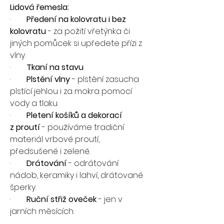
Lidová řemesla:
·        
Předení na kolovratu i bez 
kolovratu
 - za požití vřetýnka či 
jiných pomůcek si upředete přízi z 
vlny.
·        
Tkaní na stavu
·        
Plstění vlny
 - plstění zasucha 
plstící jehlou i za mokra pomocí 
vody a tlaku.
·        
Pletení košíků a dekorací 
z proutí 
- používáme tradiční 
materiál vrbové proutí, 
předsušené i zelené.
·        
Drátování
 - odrátování 
nádob, keramiky i lahví, drátované 
šperky.
·        
Ruční střiž oveček
 - jen v 
jarních měsících.