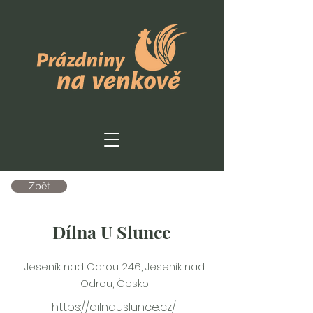
Zpět
Dílna U Slunce
Jeseník nad Odrou 246, Jeseník nad
Odrou, Česko
https://dilnauslunce.cz/