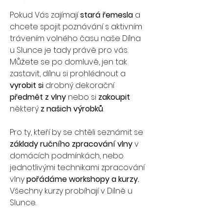
Pokud Vás zajímají 
stará řemesla
 a 
chcete spojit poznávání s aktivním 
trávením volného času naše Dílna 
u Slunce je tady právě pro vás. 
Můžete se po domluvě, jen tak 
zastavit, dílnu si prohlédnout a 
vyrobit si
 drobný dekorační 
předmět z vlny
 nebo si 
zakoupit
některý 
z našich výrobků
.
Pro ty, kteří by se chtěli seznámit se 
základy ručního zpracování vlny 
v 
domácích podmínkách, nebo 
jednotlivými technikami zpracování 
vlny 
pořádáme workshopy a kurzy.
Všechny kurzy probíhají v Dílně u 
Slunce.