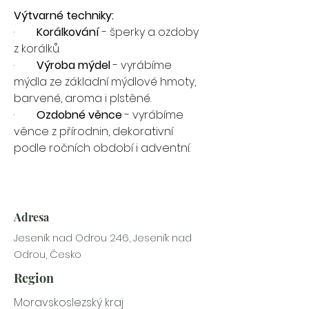
Výtvarné techniky:
·        
Korálkování
 - šperky a ozdoby 
z korálků.
·        
Výroba mýdel
 - vyrábíme 
mýdla ze základní mýdlové hmoty, 
barvené, aroma i plstěné.
·        
Ozdobné věnce
 - vyrábíme 
věnce z přírodnin, dekorativní 
podle ročních období i adventní.
Adresa
Jeseník nad Odrou 246, Jeseník nad
Odrou, Česko
Region
Moravskoslezský kraj