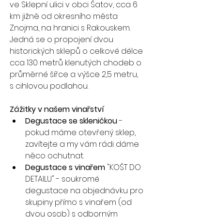
ve Sklepní ulici v obci Šatov, cca 6 
km jižně od okresního města 
Znojma, na hranici s Rakouskem. 
Jedná se o propojení dvou 
historických sklepů o celkové délce 
cca 130 metrů klenutých chodeb o 
průměrné šířce a výšce 2,5 metru, 
s cihlovou podlahou.
Zážitky v našem vinařství
Degustace se skleničkou
 - 
pokud máme otevřený sklep, 
zavítejte a my vám rádi dáme 
něco ochutnat.
Degustace s vinařem
 "KOŠT DO 
DETAILU" - soukromé 
degustace na objednávku pro 
skupiny přímo s vinařem (od 
dvou osob) s odborným 