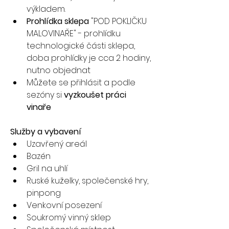
výkladem.
Prohlídka sklepa
 "POD POKLIČKU 
MALOVINAŘE" - prohlídku 
technologické části sklepa, 
doba prohlídky je cca 2 hodiny, 
nutno objednat
Můžete se přihlásit a podle 
sezóny si 
vyzkoušet práci 
vinaře
Služby a vybavení
Uzavřený areál
Bazén
Gril na uhlí
Ruské kuželky, společenské hry, 
pinpong
Venkovní posezení
Soukromý vinný sklep