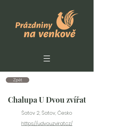
Zpět
Chalupa U Dvou zvířat
Šatov 2, Šatov, Česko
https://udvouzvirat.cz/