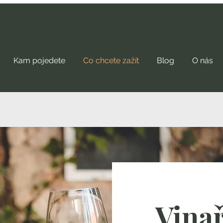
Kam pojedete
Co chcete zažít
Blog
O nás
Vinař