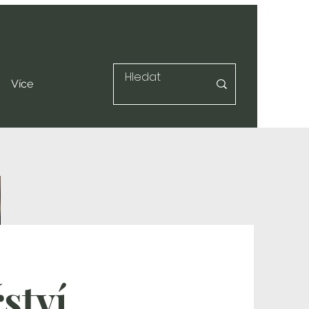
Více
ství