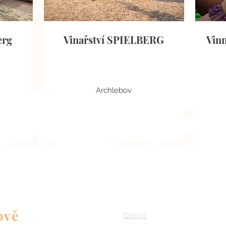
erg
Vinařství SPIELBERG
Vinn
Archlebov
Jihomoravský kraj
ově
Domů