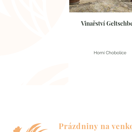
Vinařství Geltschb
Horní Chobolice
Ústecký kraj
Prázdniny na venk