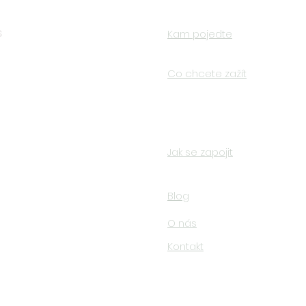
s
Kam pojedte
o
Co chcete zažít
Jak se zapojit
Blog
O nás
Kontakt
© 2023 by On the Trail. Proudly created with
Wix.com