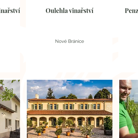
nařství
Oulehla vinařství
Penz
Nové Bránice
Jihomoravský kraj