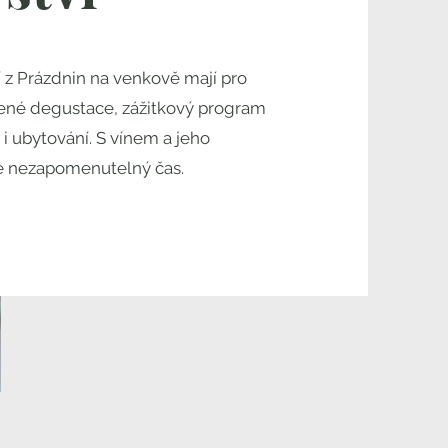
 z Prázdnin na venkově mají pro
vené degustace, zážitkový program
 i ubytování. S vínem a jeho
ete nezapomenutelný čas.