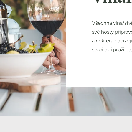
Všechna vinařství
své hosty připra
a některá nabízejí
stvořiteli prožij