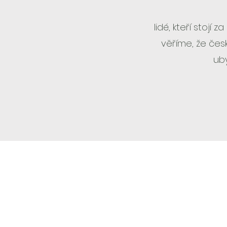
lidé, kteří stojí
v
ěříme, že čes
uby