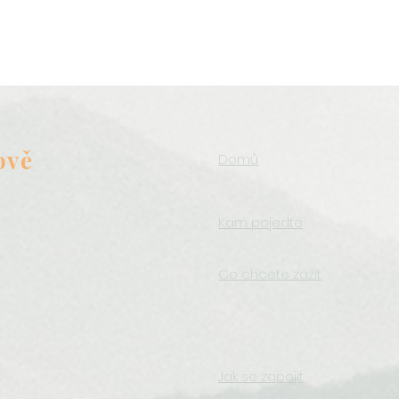
ově
Domů
s
Kam pojedte
o
Co chcete zažít
Jak se zapojit