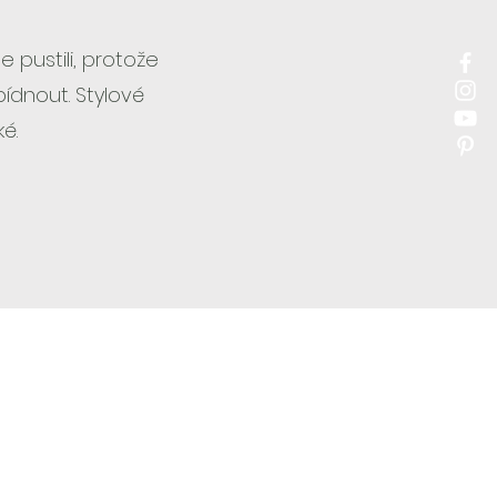
e pustili, protože
ídnout. Stylové
lké.