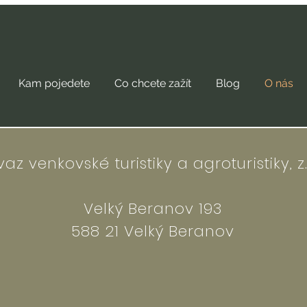
Kam pojedete
Co chcete zažít
Blog
O nás
vaz venkovské turistiky a agroturistiky, z.
Velký Beranov 193
588 21 Velký Beranov