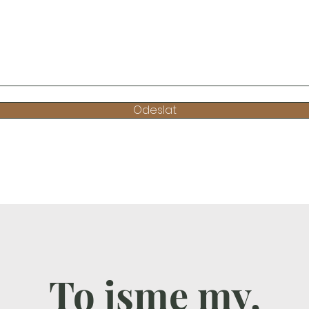
Odeslat
To jsme my,