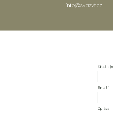
info@svazvt.cz
Křestní 
Email
Zpráva