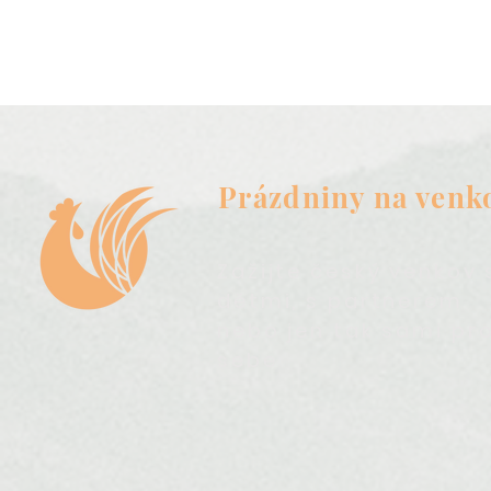
Prázdniny na venk
Zažijte český venkov 
dětmi, s partnerem
nebo jen tak sami pr
sebe