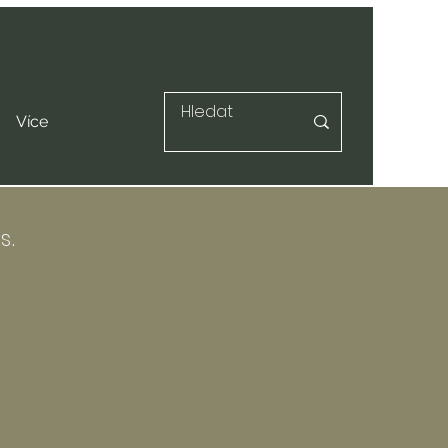
Více
s.