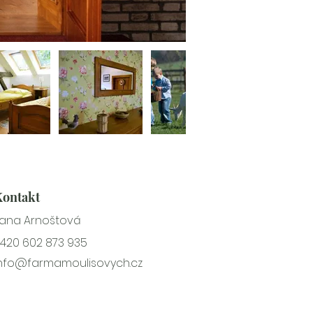
Kontakt
ana Arnoštová
420 602 873 935
nfo@farmamoulisovych.cz