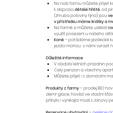
Na naši farmu můžete přijet kdy
k dispozici 
dětské hřiště
, od j
(zhruba poloviny října) jsou 
ve
v přístřešku máme králíky a 
Na farmě si můžete udělat 
ro
využít posezení u našeho altán
Koně
 – pořádáme jezdecké kurz
jezdci mohou  s námi vyrazit n
Důležité informace
V období letních prázdnin p
Celý penzion a všechny apar
Můžete přijet i s domácími maz
Produkty z farmy 
– prodej BIO hov
demi-glace, hovězí ve vlastní šťá
přibylo i vynikající müsli z Janovy p
Rezervace ubytování
 – 
nejlépe př