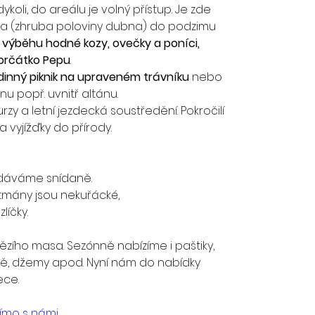
koli, do areálu je volný přístup. Je zde 
ara (zhruba poloviny dubna) do podzimu 
 výběhu hodné kozy, ovečky a poníci, 
morčátko Pepu
.
dinný piknik na upraveném trávníku
 nebo 
u popř. uvnitř altánu.
y a letní jezdecká soustředění. Pokročilí 
a vyjížďky do přírody.
odáváme snídaně.
tmány jsou nekuřácké,
líčky.
ězího masa. Sezónně nabízíme i paštiky, 
vě, džemy apod. Nyní nám do nabídky 
ece.
ímo s námi.