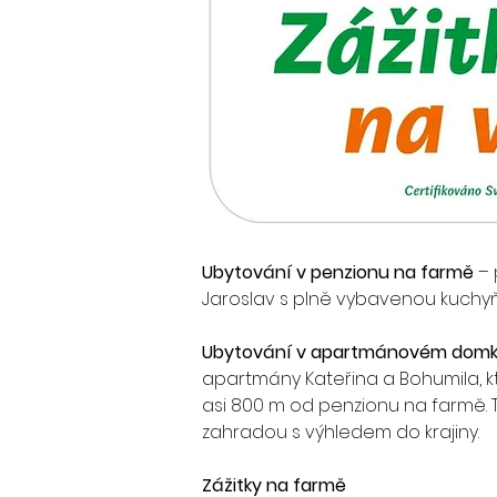
Ubytování v penzionu na farmě
 –
Jaroslav s plně vybavenou kuchyňk
Ubytování v apartmánovém dom
apartmány Kateřina a Bohumila, kte
asi 800 m od penzionu na farmě. T
zahradou s výhledem do krajiny.
Zážitky na farmě