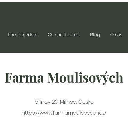
Kam pojedete
Co chcete zažít
Blog
O nás
Farma Moulisových
Milínov 23, Milínov, Česko
https://www.farmamoulisovych.cz/