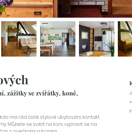
ových
, zážitky se zvířátky, koně, 
J
+
i
 kdo má rád čisté stylové ubytování, kontakt 
rmy. Můžete se svézt na koni, vypravit se na 
 čas s ovečkami a kozami.