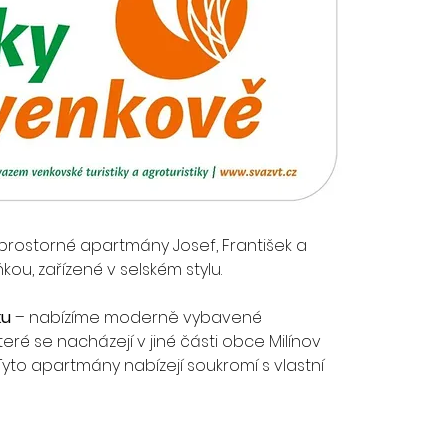
 prostorné apartmány Josef, František a 
ou, zařízené v selském stylu.
ku
 – nabízíme moderně vybavené 
ré se nacházejí v jiné části obce Milínov 
yto apartmány nabízejí soukromí s vlastní 