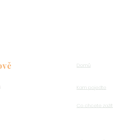
ově
Domů
s
Kam pojedte
o
Co chcete zažít