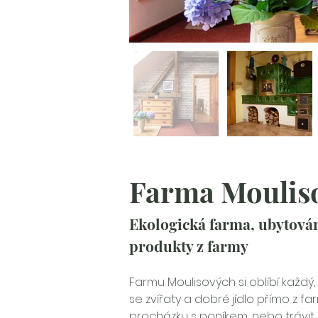
Farma Moulis
Ekologická farma, ubytování
produkty z farmy
Farmu Moulisových si oblíbí každý,
se zvířaty a dobré jídlo přímo z fa
procházku s poníkem, nebo trávit