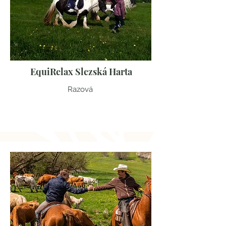
EquiRelax Slezská Harta
Razová
Moravskoslezský kraj