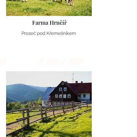
Farma Hrnčíř
Proseč pod Křemešníkem
Vysočina