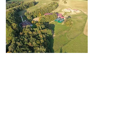
Ranch Lucky Valley
Zádveřice
Zlínský kraj