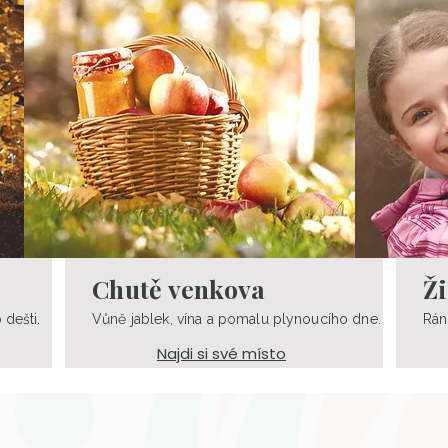
Chutě venkova
Ž
 dešti.
Vůně jablek, vína a pomalu plynoucího dne.​
Rán
Najdi si své místo