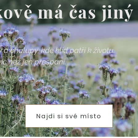
ově má čas jiný
.
 a chalupy, kde klid patří k životu.
víc než jen přespání.
Najdi si své místo