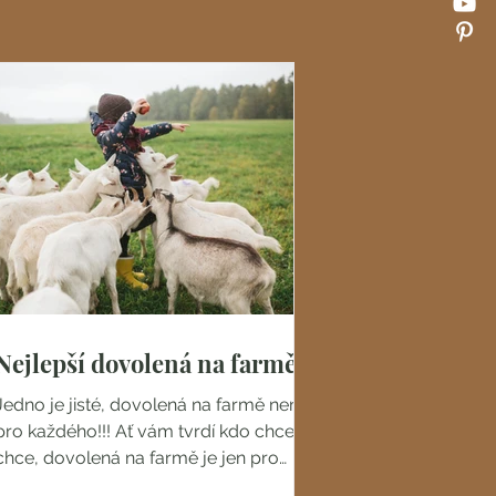
Nejlepší dovolená na farmě
Jedno je jisté, dovolená na farmě není
pro každého!!! Ať vám tvrdí kdo chce, co
chce, dovolená na farmě je jen pro
skutečné fajnšmekry. ...