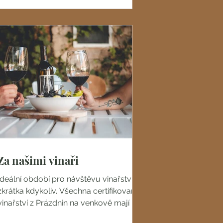
Za našimi vinaři
Ideální období pro návštěvu vinařství je
zkrátka kdykoliv. Všechna certifikovaná
vinařství z Prázdnin na venkově mají pro
své hosty...