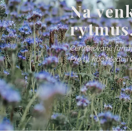
Na venk
rytmus
Certifikované farmy
Pro ty, kdo hledají 