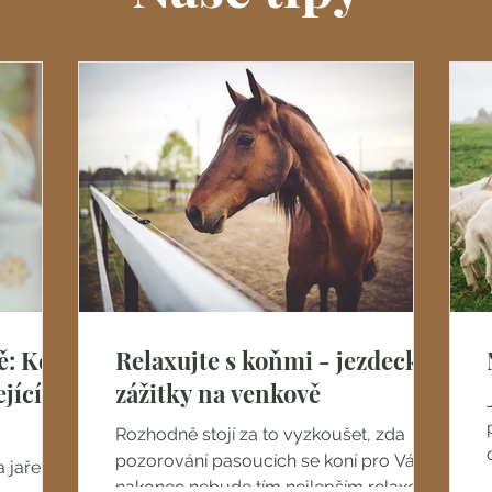
ě: Kde
Relaxujte s koňmi - jezdecké
jící se
zážitky na venkově
Rozhodně stojí za to vyzkoušet, zda
pozorování pasoucích se koní pro Vás
a jaře?
nakonec nebude tím nejlepším relaxem