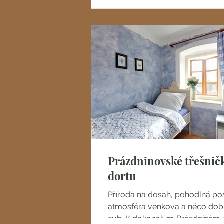
Méně turistů, klidná atmosféra,
farmářské produkty a ideální 
pro výlety do přírody....
Prázdninovské třešnič
dortu
Příroda na dosah, pohodlná pos
atmosféra venkova a něco dob
zub. K dokonalým Prázdninám 