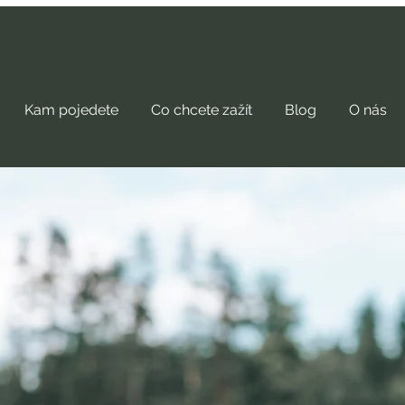
Kam pojedete
Co chcete zažít
Blog
O nás