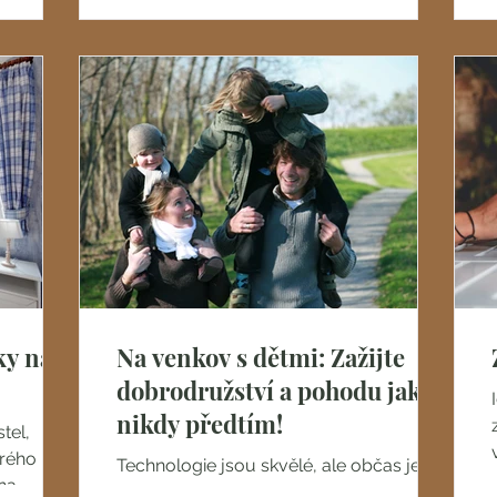
 sezónní
na světě.
podmínky
ky na
Na venkov s dětmi: Zažijte
dobrodružství a pohodu jako
nikdy předtím!
tel,
rého na
Technologie jsou skvělé, ale občas je
na
potřeba vypnout, nadechnout se