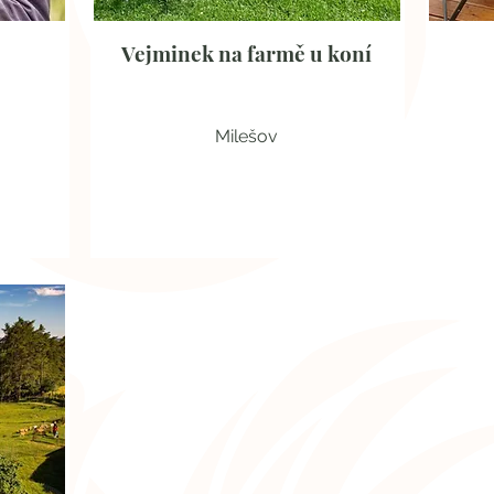
Vejminek na farmě u koní
Milešov
Stylové ubytování a koně