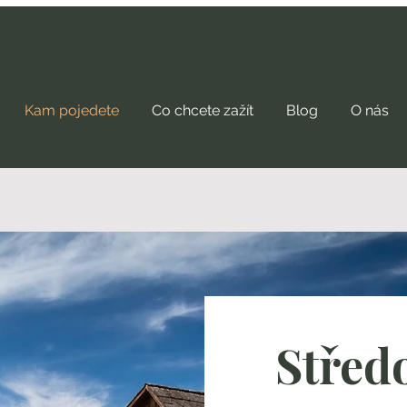
Kam pojedete
Co chcete zažít
Blog
O nás
Střed