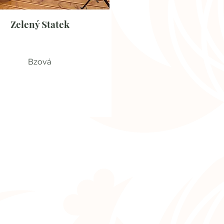
Zelený Statek
Bzová
Stylové ubytování