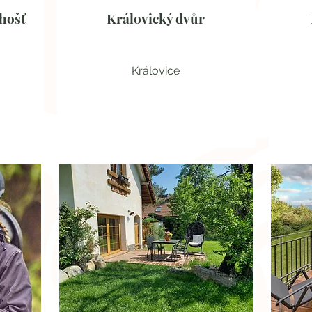
hošť
Královický dvůr
Královice
Koně a gastronomie