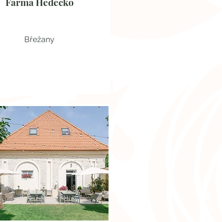
Farma Hedecko
Břežany
Farma