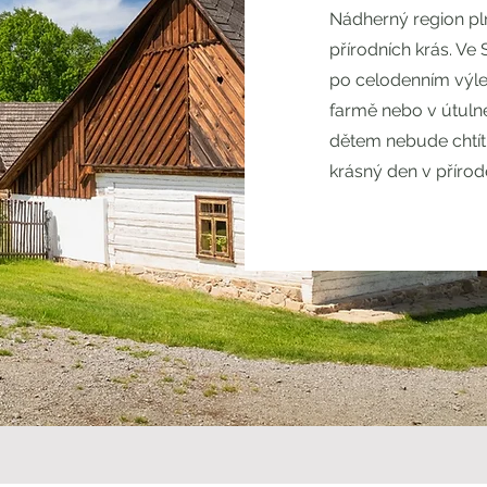
Nádherný region pl
přírodních krás. Ve 
po celodenním výle
farmě nebo v útuln
dětem nebude chtít 
krásný den v přírod