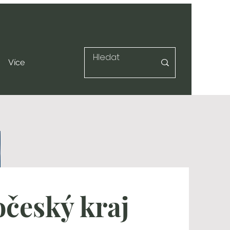
Více
očeský kraj