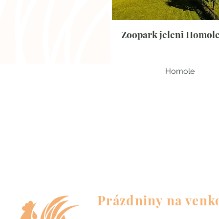
Zoopark jeleni Homole,
Homole
Zážitky
Prázdniny na venk