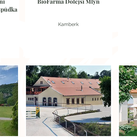
ní
BioFarma Dolejší Mlýn
spůdka
Kamberk
Farma