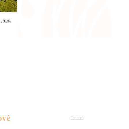
 z.s.
ově
Domů