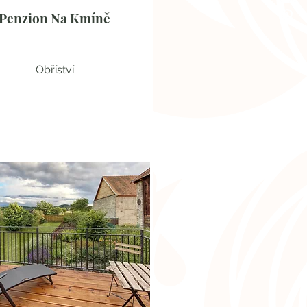
Penzion Na Kmíně
Obříství
Stylové ubytování