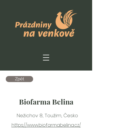
Zpět
Biofarma Belina
Nežichov 8, Toužim, Česko
https://www.biofarmabelina.cz/