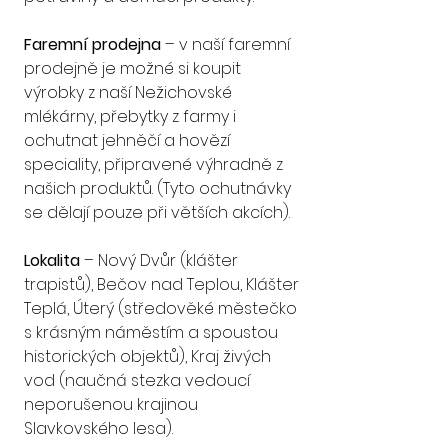
Faremní prodejna
 – v naší faremní 
prodejně je možné si koupit 
výrobky z naší Nežichovské 
mlékárny, přebytky z farmy i 
ochutnat jehněčí a hovězí 
speciality, připravené výhradně z 
našich produktů. (Tyto ochutnávky 
se dělají pouze při větších akcích).
Lokalita
 – Nový Dvůr (klášter 
trapistů), Bečov nad Teplou, Klášter 
Teplá, Úterý (středověké městečko 
s krásným náměstím a spoustou 
historických objektů), Kraj živých 
vod (naučná stezka vedoucí 
neporušenou krajinou 
Slavkovského lesa).