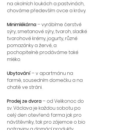
na okolních loukách a pastvinách, 
chováme především ovce a krávy.
Minimlékárna
 – vyrábíme čerstvé 
sýry, smetanové sýry, tvaroh, sladké 
tvarohové krémy, jogurty, různé 
pomazánky a žervé, a 
pochopitelně prodáváme také 
mléko.
Ubytování 
– v apartmánu na 
farmě, sousedním domečku a na 
chatě ve stráni.
Prodej ze dvora
 – od Velikonoc do 
sv. Václava je každou sobotu po 
celý den otevřená farma jak pro 
návštěvníky, tak pro zájemce o bio 
potraviny a domácí produkty.