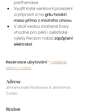
parthenaise.
Využít kryté venkovní posezení 
a připravit si na 
grilu hovězí 
maso přímo z místního chovu.
V okolí vedou značené trasy 
vhodné pro pěší i cyklistické 
výlety. Penzion nabízí 
zapůjčení 
elektrokol.
Rezervace ubytování
 –
nejlépe 
přímo s námi.
Adresa
Jimramovské Pavlovice 8, Jimramov,
Česko
Region