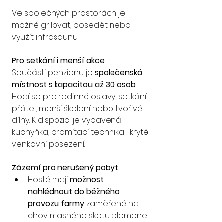
Ve společných prostorách je 
možné grilovat, posedět nebo 
využít infrasaunu.
Pro setkání i menší akce
Součástí penzionu je 
společenská 
místnost s kapacitou až 30 osob
. 
Hodí se pro rodinné oslavy, setkání 
přátel, menší školení nebo tvořivé 
dílny. K dispozici je vybavená 
kuchyňka, promítací technika i kryté 
venkovní posezení.
Zázemí pro nerušený pobyt
Hosté mají 
možnost 
nahlédnout do běžného 
provozu farmy
 zaměřené na 
chov masného skotu plemene 