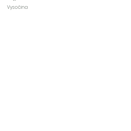
Vysočina
Kontakt
Eva Konvalinková
+420 731 478 836