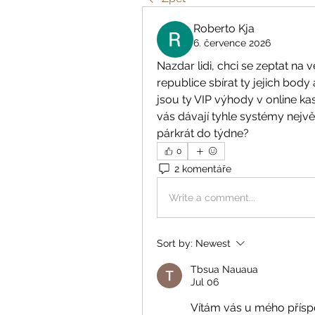
Roberto Kja
6. července 2026
Nazdar lidi, chci se zeptat na
republice sbírat ty jejich body
jsou ty VIP výhody v online k
vás dávají tyhle systémy nejvě
párkrát do týdne?
0
2 komentáře
Write a comment...
Sort by:
Newest
Tbsua Nauaua
Jul 06
Vítám vás u mého příspě