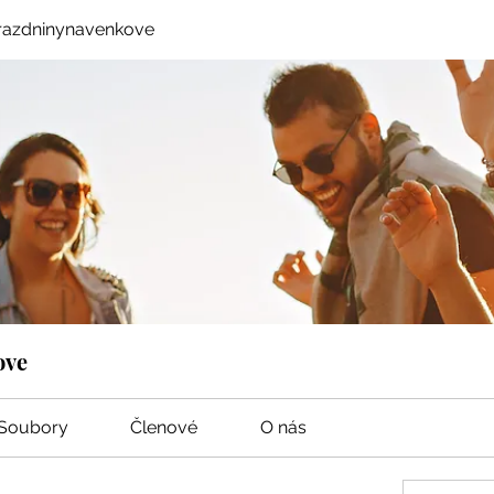
razdninynavenkove
ove
Soubory
Členové
O nás