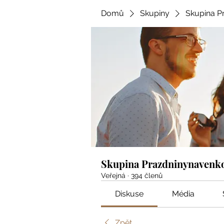
Domů
Skupiny
Skupina P
Skupina Prazdninynavenk
Veřejná
·
394 členů
Diskuse
Média
Zpět