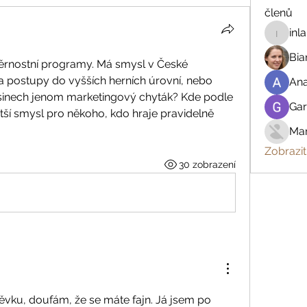
členů
inl
inland.r
Bia
 věrnostní programy. Má smysl v České 
 a postupy do vyšších herních úrovní, nebo 
An
asinech jenom marketingový chyták? Kde podle 
Gar
tší smysl pro někoho, kdo hraje pravidelně 
Mar
Zobrazit
30 zobrazení
vku, doufám, že se máte fajn. Já jsem po 