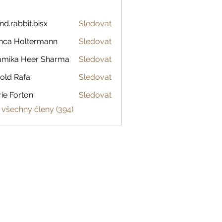
and.rabbit.bisx
Sledovat
abbit.bisx
nca Holtermann
Sledovat
amika Heer Sharma
Sledovat
old Rafa
Sledovat
ie Forton
Sledovat
 všechny členy (394)