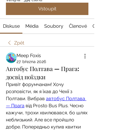
Vstoupit
Diskuse
Média
Soubory
Členové
O nás
Zpět
Meep Foxis
27. března 2026
Автобус Полтава — Прага:
досвід поїздки
Привіт форумчанам! Хочу 
розповісти, як я їхав до Чехії з 
Полтави. Вибрав 
автобус Полтава 
— Прага
 від Prosto Bus Plus. Чесно 
кажучи, трохи хвилювався, бо шлях 
неблизький. Але все пройшло 
добре. Попередньо купив квитки 