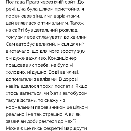
Полтава Прага через їхній сайт. До 
речі, ціна була цілком пристойна, я 
порівнював з іншими варіантами, 
цей виявився оптимальним. Також 
на сайті був детальний розклад, 
тому зміг все спланувати до хвилин. 
Сам автобус великий, місця для ніг 
вистачало, що для мого зросту 190 
см дуже важливо. Кондиціонер 
працював як треба, не було ні 
холодно, ні душно. Водії ввічливі, 
допомагали з валізами. В дорозі 
навіть вдалося трохи поспати. Якщо 
хтось вагається, чи їхати автобусом 
таку відстань, то скажу - з 
нормальним перевізником це цілком 
реально і не так страшно. А ви як 
зазвичай добираєтеся до Чехії? 
Може є ще якісь секретні маршрути 