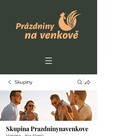
Skupiny
Skupina Prazdninynavenkove
Veřejná
·
394 členů