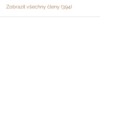
Zobrazit všechny členy (394)
Prázdniny na venkově
Zažijte český venkov s
dětmi, s partnerem
nebo jen tak sami pro
sebe
Domů
Kam pojedte
Co chcete zažít
Jak se zapojit