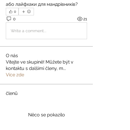
або лайфхаки для мандрівників?
0
0
21
Write a comment...
O nás
Vítejte ve skupině! Můžete být v
kontaktu s dalšími členy, m
...
Více zde
členů
Něco se pokazilo