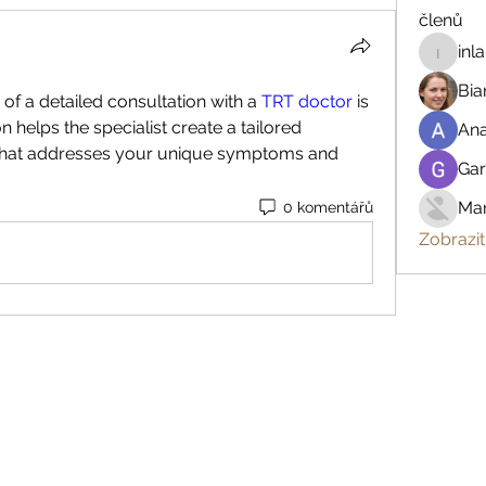
členů
inl
inland.r
Bia
f a detailed consultation with a 
TRT doctor
 is 
 helps the specialist create a tailored 
An
hat addresses your unique symptoms and 
Gar
Mar
0 komentářů
Zobrazit