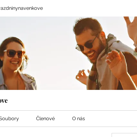
razdninynavenkove
ove
Soubory
Členové
O nás