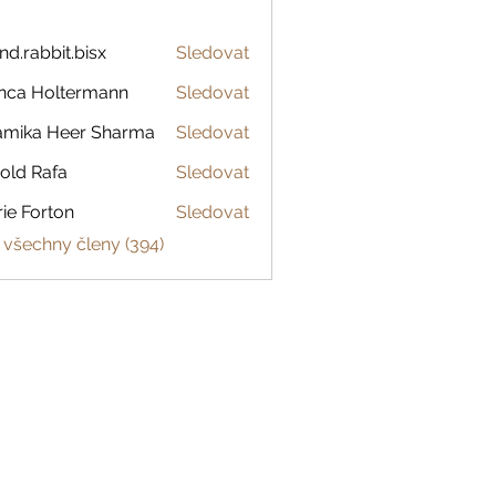
and.rabbit.bisx
Sledovat
abbit.bisx
nca Holtermann
Sledovat
amika Heer Sharma
Sledovat
old Rafa
Sledovat
ie Forton
Sledovat
 všechny členy (394)