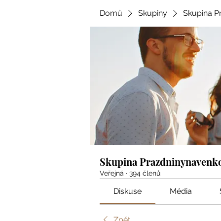
Domů
Skupiny
Skupina P
Skupina Prazdninynavenk
Veřejná
·
394 členů
Diskuse
Média
Zpět