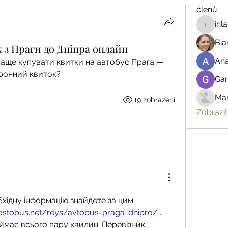
členů
inl
inland.r
Bia
 з Праги до Дніпра онлайн
An
раще купувати квитки на автобус Прага — 
ронний квиток?
Gar
Mar
19 zobrazení
Zobrazit
хідну інформацію знайдете за цим 
rostobus.net/reys/avtobus-praga-dnipro/
 . 
має всього пару хвилин. Перевізник 