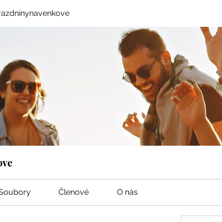
razdninynavenkove
ove
Soubory
Členové
O nás