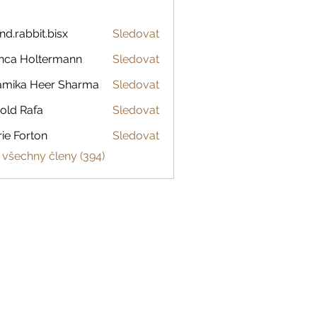
and.rabbit.bisx
Sledovat
abbit.bisx
nca Holtermann
Sledovat
amika Heer Sharma
Sledovat
old Rafa
Sledovat
ie Forton
Sledovat
 všechny členy (394)