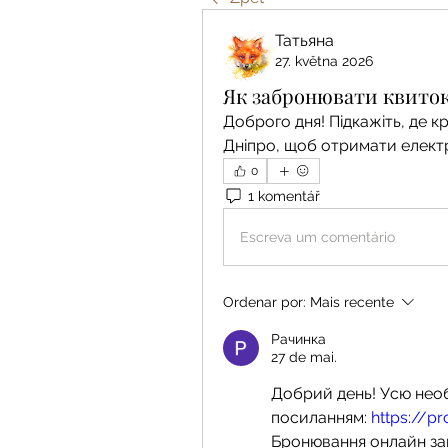
Татьяна
27. května 2026
Як забронювати квиток
Доброго дня! Підкажіть, де к
Дніпро, щоб отримати елект
0
1 komentář
Escreva um comentário
Ordenar por:
Mais recente
Рачинка
27 de mai.
Добрий день! Усю необ
посиланням: 
https://p
Бронювання онлайн зай