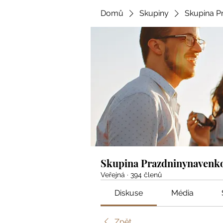
Domů
Skupiny
Skupina P
Skupina Prazdninynavenk
Veřejná
·
394 členů
Diskuse
Média
Zpět