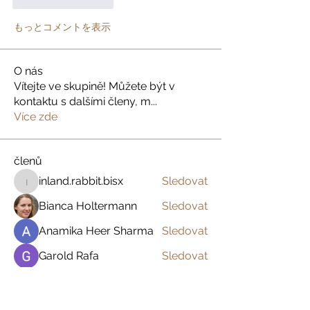
いいね！
返信
もっとコメントを表示
O nás
Vítejte ve skupině! Můžete být v
kontaktu s dalšími členy, m
...
Více zde
členů
inland.rabbit.bisx
Sledovat
inland.rabbit.bisx
Bianca Holtermann
Sledovat
Anamika Heer Sharma
Sledovat
Garold Rafa
Sledovat
Marie Forton
Sledovat
Zobrazit všechny členy (394)