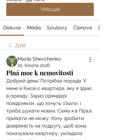
Vstoupit
Diskuse
Média
Soubory
Členové
O nás
Zpět
Mariia Shevchenko
20. března 2026
Plná moc k nemovitosti
Добрий день! Потрібна порада. У 
мене в Києві є квартира, яку я здаю 
в оренду. Зараз орендарі 
повідомили, що хочуть з'їхати, і 
треба шукати нових. Сама я в Празі, 
приїхати не можу. Хочу зробити 
довіреність на подругу, щоб вона 
показувала квартиру, укладала 