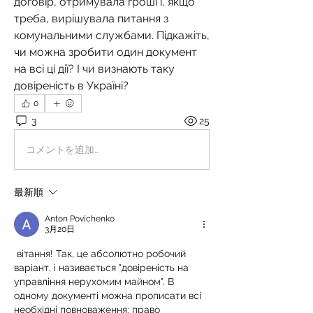
договір, отримувала гроші і, якщо 
треба, вирішувала питання з 
комунальними службами. Підкажіть, 
чи можна зробити один документ 
на всі ці дії? І чи визнають таку 
довіреність в Україні?
0
3
25
コメントを追加…
最新順
Anton Povichenko
3月20日
вітання! Так, це абсолютно робочий 
варіант, і називається "довіреність на 
управління нерухомим майном". В 
одному документі можна прописати всі 
необхідні повноваження: право 