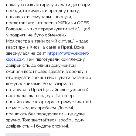
показувати квартиру, укладати договори 
оренди, отримувати орендну плату, 
сплачувати комунальні послуги, 
представляти інтереси в ЖЕКу чи ОСББ. 
Головне – чітко перерахувати всі дії, щоб 
у подруги не було обмежень.
Моя сестра в такій самій ситуації – здає 
квартиру в Києві, а сама в Празі. Вона 
звернулася на сайт 
https://www.expert-
docs.cz/
. Там підготували комплексну 
довіреність, де одним документом 
охопили все: і право здавати в оренду, і 
отримувати гроші, і вирішувати питання з 
комунальниками. Вона завірила в 
нотаріуса в Празі (це зайняло 15 хвилин), 
надіслала скан подрузі. Та тепер 
спокійно здає квартиру, отримує платіж і 
не має жодних проблем. До речі, 
працюють без передоплати – це дуже 
зручно. Тож звертайтеся, зробіть одну 
довіреність – і будете спокійні.