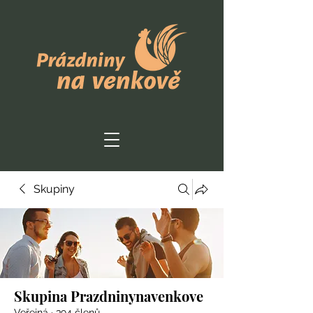
Skupiny
Skupina Prazdninynavenkove
Veřejná
·
394 členů