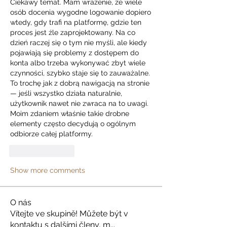
Ciekawy temat. Mam wrażenie, że wiele 
osób docenia wygodne logowanie dopiero 
wtedy, gdy trafi na platformę, gdzie ten 
proces jest źle zaprojektowany. Na co 
dzień raczej się o tym nie myśli, ale kiedy 
pojawiają się problemy z dostępem do 
konta albo trzeba wykonywać zbyt wiele 
czynności, szybko staje się to zauważalne. 
To trochę jak z dobrą nawigacją na stronie 
— jeśli wszystko działa naturalnie, 
użytkownik nawet nie zwraca na to uwagi. 
Moim zdaniem właśnie takie drobne 
elementy często decydują o ogólnym 
odbiorze całej platformy.
Like
Reply
Show more comments
O nás
Vítejte ve skupině! Můžete být v
kontaktu s dalšími členy, m
...