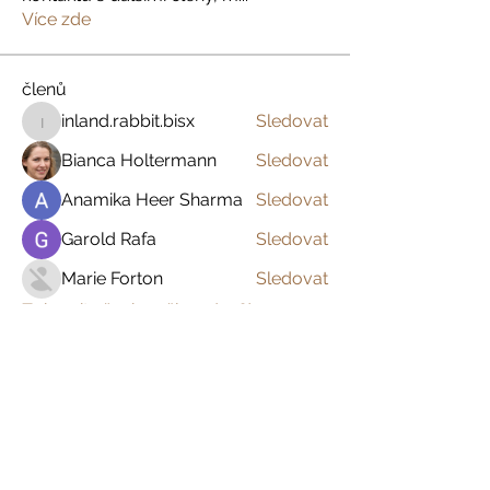
Více zde
členů
inland.rabbit.bisx
Sledovat
inland.rabbit.bisx
Bianca Holtermann
Sledovat
Anamika Heer Sharma
Sledovat
Garold Rafa
Sledovat
Marie Forton
Sledovat
Zobrazit všechny členy (396)
Prázdniny na venkově
Zažijte český venkov s