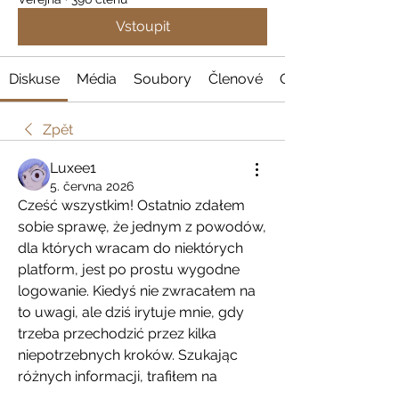
Vstoupit
Diskuse
Média
Soubory
Členové
O nás
Zpět
Luxee1
5. června 2026
Cześć wszystkim! Ostatnio zdałem 
sobie sprawę, że jednym z powodów, 
dla których wracam do niektórych 
platform, jest po prostu wygodne 
logowanie. Kiedyś nie zwracałem na 
to uwagi, ale dziś irytuje mnie, gdy 
trzeba przechodzić przez kilka 
niepotrzebnych kroków. Szukając 
różnych informacji, trafiłem na 