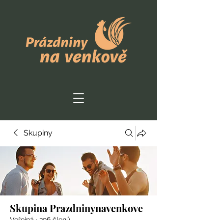
Skupiny
Skupina Prazdninynavenkove
Veřejná
·
396 členů