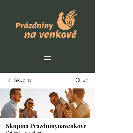
Skupiny
Skupina Prazdninynavenkove
Veřejná
·
394 členů