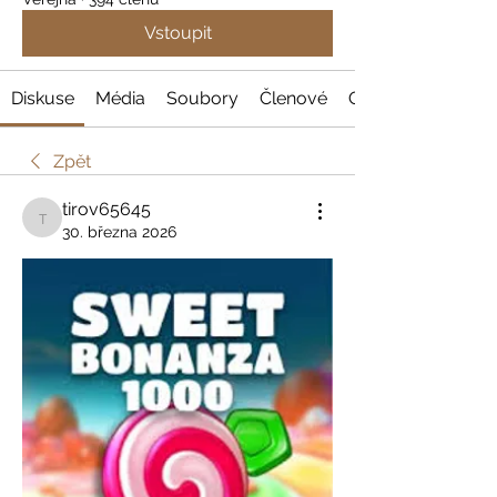
Vstoupit
Diskuse
Média
Soubory
Členové
O nás
Zpět
tirov65645
tirov65645
30. března 2026