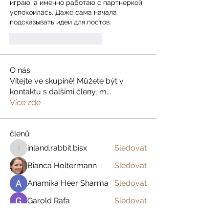
играю, а именно работаю с партнеркой, 
успокоилась. Даже сама начала 
подсказывать идеи для постов.
Me gusta
Reaccionar
O nás
Vítejte ve skupině! Můžete být v
kontaktu s dalšími členy, m
...
Více zde
členů
inland.rabbit.bisx
Sledovat
inland.rabbit.bisx
Bianca Holtermann
Sledovat
Anamika Heer Sharma
Sledovat
Garold Rafa
Sledovat
Marie Forton
Sledovat