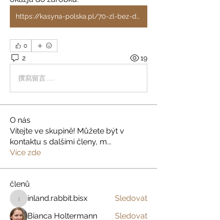
https://kasyna-polska.pl/70-zl-bez-depozytu/
0
2
19
撰寫留言......
O nás
Vítejte ve skupině! Můžete být v
kontaktu s dalšími členy, m
...
Více zde
členů
inland.rabbit.bisx
Sledovat
inland.rabbit.bisx
Bianca Holtermann
Sledovat