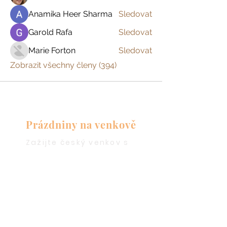
Anamika Heer Sharma
Sledovat
Garold Rafa
Sledovat
Marie Forton
Sledovat
Zobrazit všechny členy (394)
Prázdniny na venkově
Zažijte český venkov s
dětmi, s partnerem
nebo jen tak sami pro
sebe
Domů
Kam pojedte