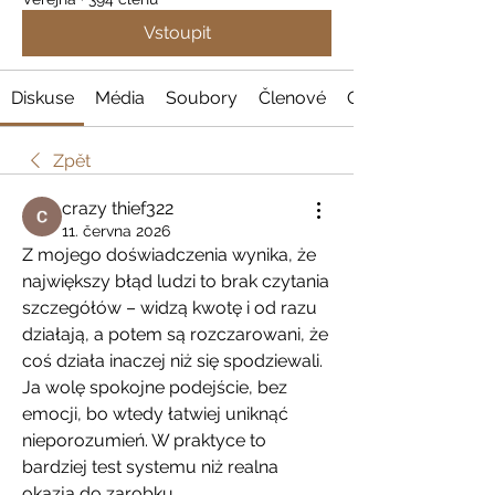
Vstoupit
Diskuse
Média
Soubory
Členové
O nás
Zpět
crazy thief322
11. června 2026
Z mojego doświadczenia wynika, że 
największy błąd ludzi to brak czytania 
szczegółów – widzą kwotę i od razu 
działają, a potem są rozczarowani, że 
coś działa inaczej niż się spodziewali. 
Ja wolę spokojne podejście, bez 
emocji, bo wtedy łatwiej uniknąć 
nieporozumień. W praktyce to 
bardziej test systemu niż realna 
okazja do zarobku. 