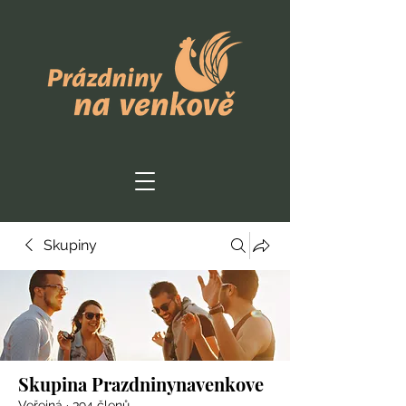
Skupiny
Skupina Prazdninynavenkove
Veřejná
·
394 členů