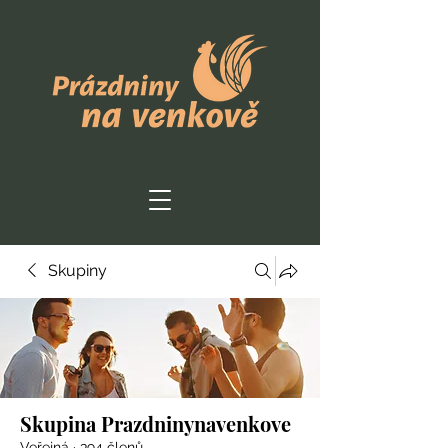
Skupiny
Skupina Prazdninynavenkove
Veřejná
·
394 členů