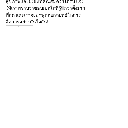
สุขภาพและยั่งยืนที่คุณสมควรได้รับ แจ้ง
ให้เราทราบว่าขอบเขตใดที่รู้สึกว่าตั้งยาก
ที่สุด และเราจะมาพูดคุยกลยุทธ์ในการ
สื่อสารอย่างมั่นใจกัน!
0
2
19
Write a comment...
Newest
Nguyen Paul
Jun 22
International love creates opportunities to 
understand the world in a deeper way. 
Through shared experiences, couples 
learn to appreciate cultural diversity and 
celebrate their differences. This process 
strengthens both the relationship and the 
individuals involved. 
Fiwfan
 made this 