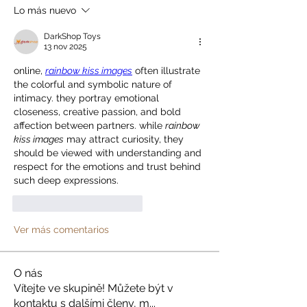
Lo más nuevo
DarkShop Toys
13 nov 2025
online, 
rainbow kiss images
 often illustrate 
the colorful and symbolic nature of 
intimacy. they portray emotional 
closeness, creative passion, and bold 
affection between partners. while 
rainbow 
kiss images
 may attract curiosity, they 
should be viewed with understanding and 
respect for the emotions and trust behind 
such deep expressions.
Me gusta
Reaccionar
Ver más comentarios
O nás
Vítejte ve skupině! Můžete být v
kontaktu s dalšími členy, m
...