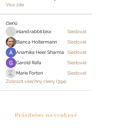
Více zde
členů
inland.rabbit.bisx
Sledovat
inland.rabbit.bisx
Bianca Holtermann
Sledovat
Anamika Heer Sharma
Sledovat
Garold Rafa
Sledovat
Marie Forton
Sledovat
Zobrazit všechny členy (394)
Prázdniny na venkově
Zažijte český venkov s