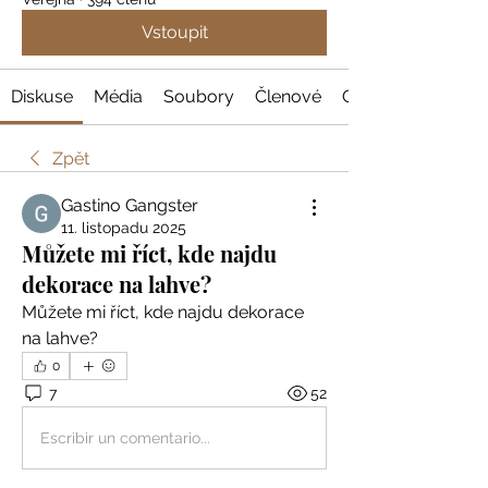
Vstoupit
Diskuse
Média
Soubory
Členové
O nás
Zpět
Gastino Gangster
11. listopadu 2025
Můžete mi říct, kde najdu
dekorace na lahve?
Můžete mi říct, kde najdu dekorace 
na lahve?
0
7
52
Escribir un comentario...