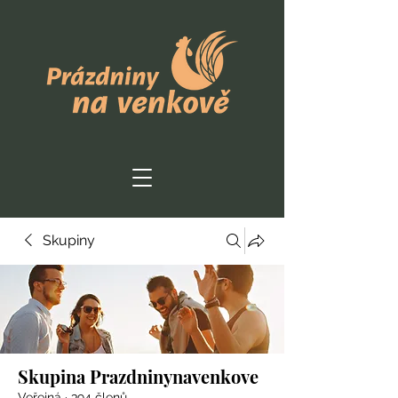
Skupiny
Skupina Prazdninynavenkove
Veřejná
·
394 členů