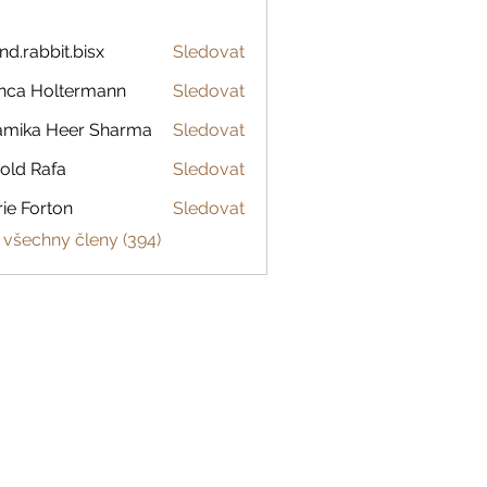
and.rabbit.bisx
Sledovat
abbit.bisx
nca Holtermann
Sledovat
amika Heer Sharma
Sledovat
old Rafa
Sledovat
ie Forton
Sledovat
 všechny členy (394)