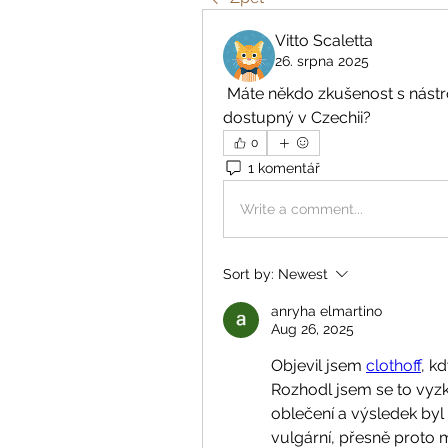
Vitto Scaletta
26. srpna 2025
 Máte někdo zkušenost s nástroj
dostupný v Czechii?
0
1 komentář
Write a comment...
Sort by:
Newest
anryha elmartino
Aug 26, 2025
Objevil jsem 
clothoff
, k
Rozhodl jsem se to vyzko
oblečení a výsledek byl p
vulgární, přesně proto m