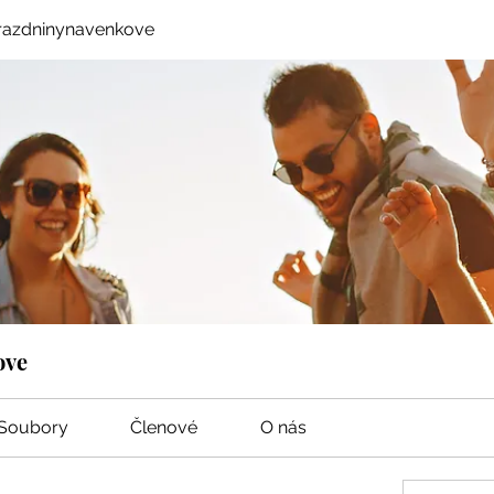
razdninynavenkove
ove
Soubory
Členové
O nás