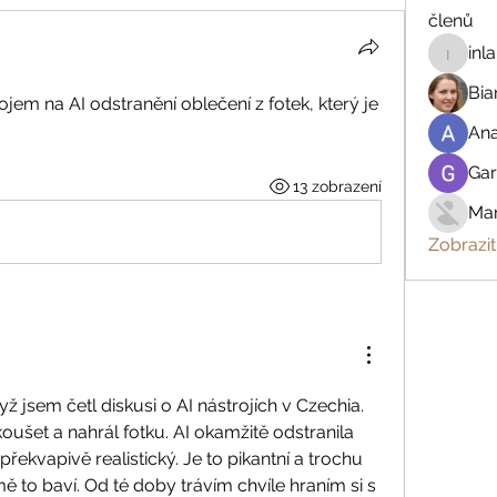
členů
inl
inland.r
Bia
em na AI odstranění oblečení z fotek, který je 
An
Gar
13 zobrazení
Mar
Zobrazit
dyž jsem četl diskusi o AI nástrojích v Czechia. 
ušet a nahrál fotku. AI okamžitě odstranila 
řekvapivě realistický. Je to pikantní a trochu 
ě to baví. Od té doby trávím chvíle hraním si s 