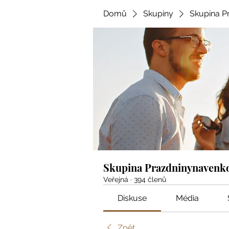
Domů
Skupiny
Skupina P
Skupina Prazdninynavenk
Veřejná
·
394 členů
Diskuse
Média
Zpět