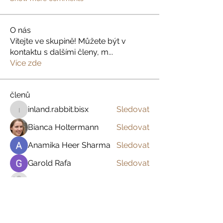
O nás
Vítejte ve skupině! Můžete být v
kontaktu s dalšími členy, m
...
Více zde
členů
inland.rabbit.bisx
Sledovat
inland.rabbit.bisx
Bianca Holtermann
Sledovat
Anamika Heer Sharma
Sledovat
Garold Rafa
Sledovat
Marie Forton
Sledovat
Zobrazit všechny členy (394)