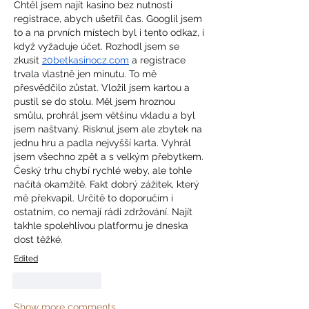
Chtěl jsem najít kasino bez nutnosti 
registrace, abych ušetřil čas. Googlil jsem 
to a na prvních místech byl i tento odkaz, i 
když vyžaduje účet. Rozhodl jsem se 
zkusit 
20betkasinocz.com
 a registrace 
trvala vlastně jen minutu. To mě 
přesvědčilo zůstat. Vložil jsem kartou a 
pustil se do stolu. Měl jsem hroznou 
smůlu, prohrál jsem většinu vkladu a byl 
jsem naštvaný. Risknul jsem ale zbytek na 
jednu hru a padla nejvyšší karta. Vyhrál 
jsem všechno zpět a s velkým přebytkem. 
Český trhu chybí rychlé weby, ale tohle 
načítá okamžitě. Fakt dobrý zážitek, který 
mě překvapil. Určitě to doporučím i 
ostatním, co nemají rádi zdržování. Najít 
takhle spolehlivou platformu je dneska 
dost těžké.
Edited
Like
Reply
Show more comments