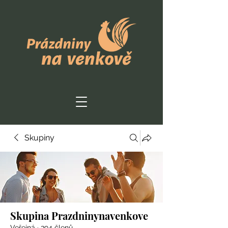
Skupiny
Skupina Prazdninynavenkove
Veřejná
·
394 členů