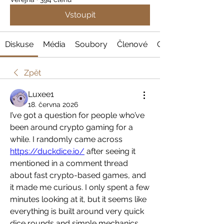
Vstoupit
Diskuse
Média
Soubory
Členové
O nás
Zpět
Luxee1
18. června 2026
I’ve got a question for people who’ve 
been around crypto gaming for a 
while. I randomly came across 
https://duckdice.io/
 after seeing it 
mentioned in a comment thread 
about fast crypto-based games, and 
it made me curious. I only spent a few 
minutes looking at it, but it seems like 
everything is built around very quick 
dice rounds and simple mechanics. 