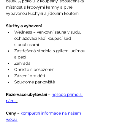
celek, 5 pokojů, 2 koupelny, společenská 
místnost s krbovými kamny a plně 
vybavenou kuchyní a jídelním koutem.
Služby a vybavení
Wellness – venkovní sauna v sudu, 
ochlazovací káď, koupací káď 
s bublinkami
Zastřešená stodola s grilem, udírnou 
a pecí
Zahrada
Ohniště s posezením
Zázemí pro děti
Soukromé parkoviště
Rezervace ubytování 
– 
nejlépe přímo s 
námi.
Ceny
 – 
kompletní informace na našem 
webu.