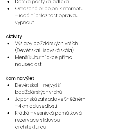
Dětská postýlka, židlička
Omezené připojení k internetu 
– ideální příležitost opravdu 
vypnout
Aktivity
Výšlapy po Žďárských vrších 
(Devět skal, Lisovská skála)
Menší kulturní akce přímo 
na usedlosti
Kam na výlet
Devět skal – nejvyšší 
bod Žďárských vrchů
Japonská zahrada ve Sněžném 
– 4 km od usedlosti
Krátká – vesnická památková 
rezervace s lidovou 
architekturou