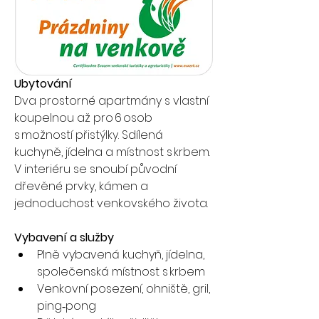
Ubytování
Dva prostorné apartmány s vlastní 
koupelnou až pro 6 osob 
s možností přistýlky. Sdílená 
kuchyně, jídelna a místnost s krbem. 
V interiéru se snoubí původní 
dřevěné prvky, kámen a 
jednoduchost venkovského života.
Vybavení a služby
Plně vybavená kuchyň, jídelna, 
společenská místnost s krbem
Venkovní posezení, ohniště, gril, 
ping‑pong