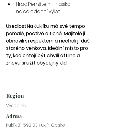
Hrad Pernštejn – klasika 
na celodenní výlet
Usedlost Na Kuklíku má své tempo – 
pomalé, poctivé a tiché. Majitelé ji 
obnovili s respektem a nechali jí duši 
starého venkova. Ideální místo pro 
ty, kdo chtějí být chvíli offline a 
znovu si užít obyčejný klid.
Region
Vysočina
Adresa
Kuklík 31, 592 03 Kuklík, Česko