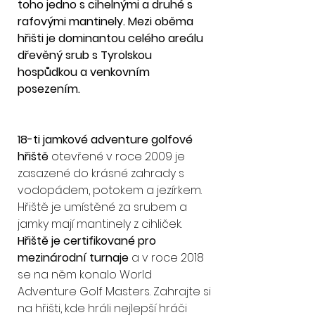
toho jedno s cihelnými a druhé s 
rafovými mantinely. Mezi oběma 
hřišti je dominantou celého areálu 
dřevěný srub s Tyrolskou 
hospůdkou a venkovním 
posezením.
18-ti jamkové adventure golfové 
hřiště
 otevřené v roce 2009 je 
zasazené do krásné zahrady s 
vodopádem, potokem a jezírkem. 
Hřiště je umístěné za srubem a 
jamky mají mantinely z cihliček.
Hřiště je certifikované pro 
mezinárodní turnaje
 a v roce 2018 
se na něm konalo World 
Adventure Golf Masters. Zahrajte si 
na hřišti, kde hráli nejlepší hráči 