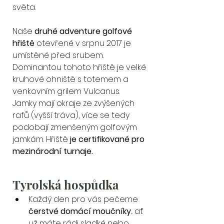
světa.
Naše
 druhé adventure golfové 
hřiště
 otevřené v srpnu 2017 je 
umístěné před srubem. 
Dominantou tohoto hřiště je velké 
kruhové ohniště s totemem a 
venkovním grilem Vulcanus.
Jamky mají okraje ze zvýšených 
rafů (vyšší tráva), více se tedy 
podobají zmenšeným golfovým 
jamkám. Hřiště 
je certifikované pro 
mezinárodní turnaje.
Tyrolská hospůdka
Každý den pro vás pečeme 
čerstvé domácí moučníky
... ať 
už máte rádi sladké nebo 