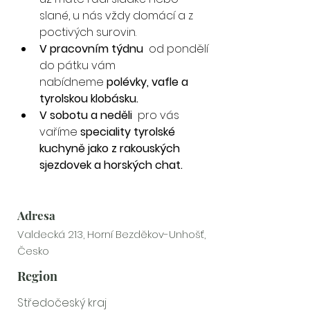
slané, u nás vždy domácí a z 
poctivých surovin.
V pracovním týdnu
od pondělí 
do pátku vám 
nabídneme
 polévky, vafle a 
tyrolskou klobásku.
V sobotu a neděli
pro vás 
vaříme 
speciality tyrolské 
kuchyně jako z rakouských 
sjezdovek a horských chat.
Adresa
Valdecká 213, Horní Bezděkov-Unhošť,
Česko
Region
Středočeský kraj