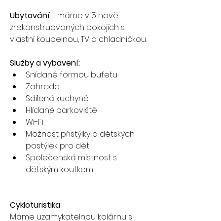
Ubytování
 - máme v 5 nově 
zrekonstruovaných pokojích s 
vlastní koupelnou, TV a chladničkou.
Služby a vybavení:
Snídaně formou bufetu
Zahrada
Sdílená kuchyně
Hlídané parkoviště
Wi-Fi
Možnost přistýlky a dětských 
postýlek pro děti
Společenská místnost s 
dětským koutkem
Cykloturistika
Máme uzamykatelnou kolárnu s 