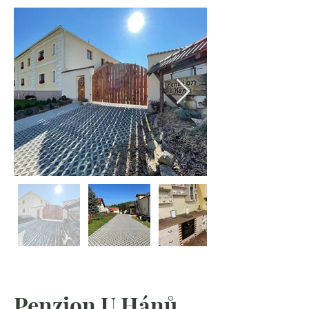
Penzion U Hánů