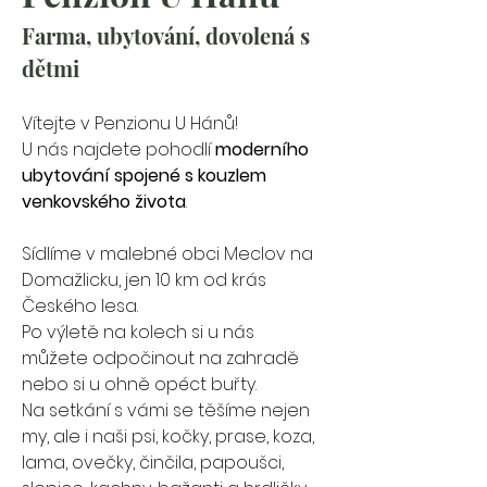
Farma, ubytování, dovolená s 
dětmi
Vítejte v Penzionu U Hánů! 
U nás najdete pohodlí 
moderního 
ubytování spojené s kouzlem 
venkovského života
. 
Sídlíme v malebné obci Meclov na 
Domažlicku, jen 10 km od krás 
Českého lesa.
Po výletě na kolech si u nás 
můžete odpočinout na zahradě 
nebo si u ohně opéct buřty. 
Na setkání s vámi se těšíme nejen 
my, ale i naši psi, kočky, prase, koza, 
lama, ovečky, činčila, papoušci, 