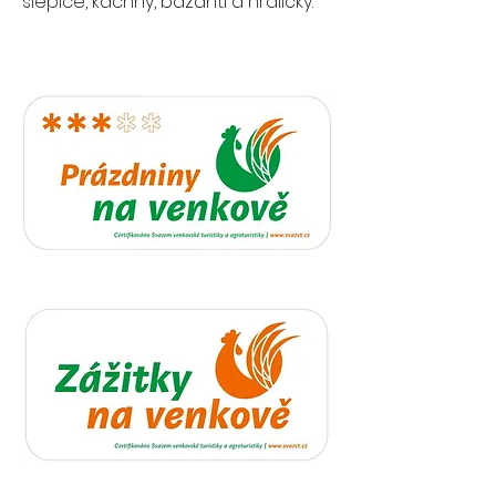
slepice, kachny, bažanti a hrdličky.