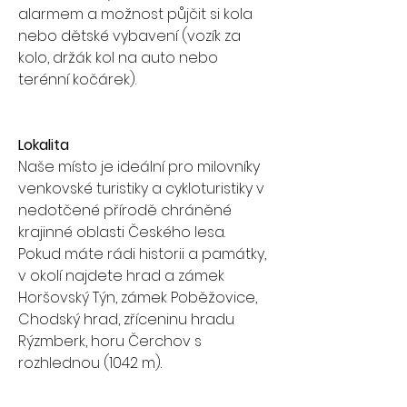
alarmem a možnost půjčit si kola 
nebo dětské vybavení (vozík za 
kolo, držák kol na auto nebo 
terénní kočárek).
Lokalita
Naše místo je ideální pro milovníky 
venkovské turistiky a cykloturistiky v 
nedotčené přírodě chráněné 
krajinné oblasti Českého lesa. 
Pokud máte rádi historii a památky, 
v okolí najdete hrad a zámek 
Horšovský Týn, zámek Poběžovice, 
Chodský hrad, zříceninu hradu 
Rýzmberk, horu Čerchov s 
rozhlednou (1042 m).