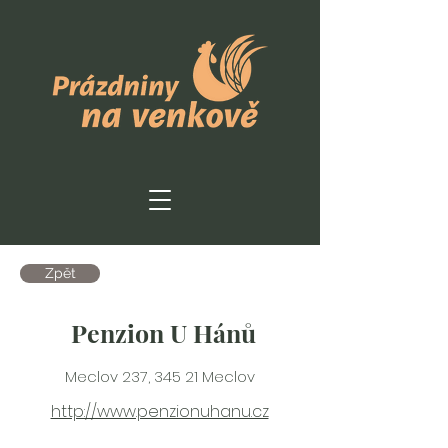
Zpět
Penzion U Hánů
Meclov 237, 345 21 Meclov
http://www.penzionuhanu.cz