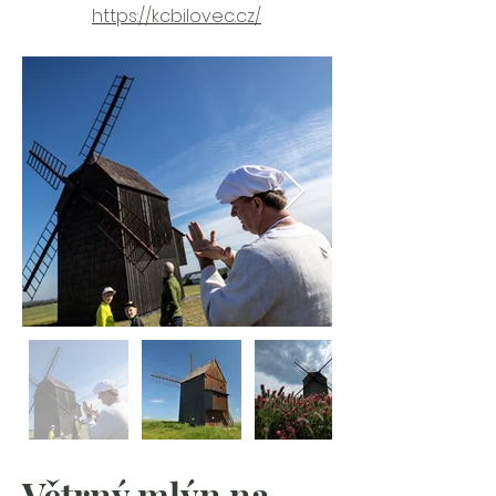
https://kcbilovec.cz/
Větrný mlýn na 