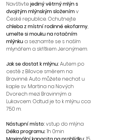
Navštivte
 jediný větrný mlýn s 
dvojitým mlýnským složením
 v 
České republice. Ochutnejte 
chleba z místní rodinné ekofarmy
, 
umelte si mouku na rotačním 
mlýnku
 a seznamte se s naším 
mlynářem a skřítkem Jeronýmem. 
Jak se dostat k mlýnu:
 Autem po 
cestě z Bílovce směrem na 
Bravinné. Auto můžete nechat u 
kaple sv. Martina na Nových 
Dvorech mezi Bravinným a 
Lukavcem. Odtud je to k mlýnu cca 
750 m.
Nástupní místo: 
vstup do mlýna
Délka programu: 
1h 0min
Maximální kapacita na prohlídku:
 15 