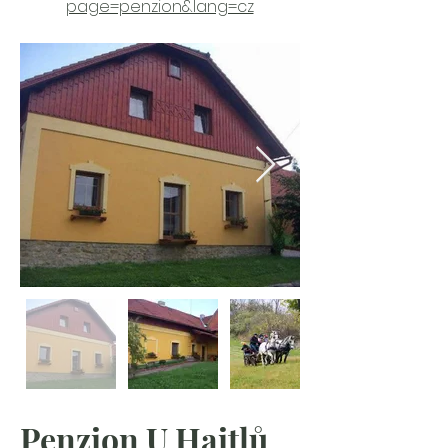
page=penzion&lang=cz
Penzion U Haitlů