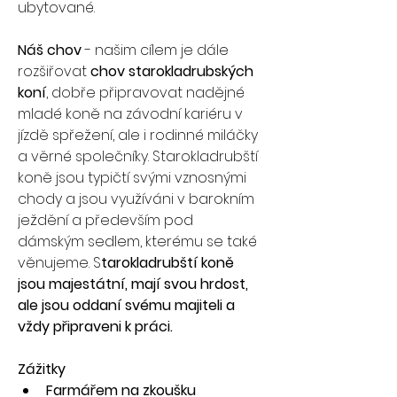
ubytované.
Náš chov
 - našim cílem je dále 
rozšiřovat 
chov starokladrubských 
koní
, dobře připravovat nadějné 
mladé koně na závodní kariéru v 
jízdě spřežení, ale i rodinné miláčky 
a věrné společníky. Starokladrubští 
koně jsou typičtí svými vznosnými 
chody a jsou využíváni v barokním 
ježdění a především pod 
dámským sedlem, kterému se také 
věnujeme. S
tarokladrubští koně 
jsou majestátní, mají svou hrdost, 
ale jsou oddaní svému majiteli a 
vždy připraveni k práci.
Zážitky
Farmářem na zkoušku