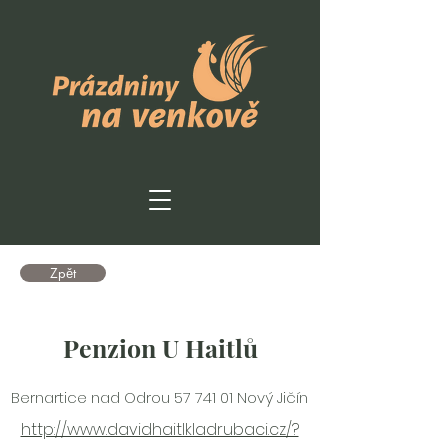
Zpět
Penzion U Haitlů
Bernartice nad Odrou
57 741 01
Nový Jičín
http://www.davidhaitlkladrubaci.cz/?