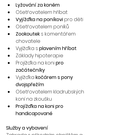
Lyžování za koněm
Ošetřovatelem hříbat
Vyjížďka na poníkovi
 pro děti
Ošetřovatelem poníků
Zookoutek
 s komentářem 
chovatele
Vyjížďka s 
plavením hříbat
Základy hipoterapie
Projížďka na koni
 pro 
začátečníky
Vyjížďka 
kočárem s pony 
dvojspřežím
Ošetřovatelem kladrubských 
koní na zkoušku
Projížďka na koni pro 
handicapované
Služby a vybavení