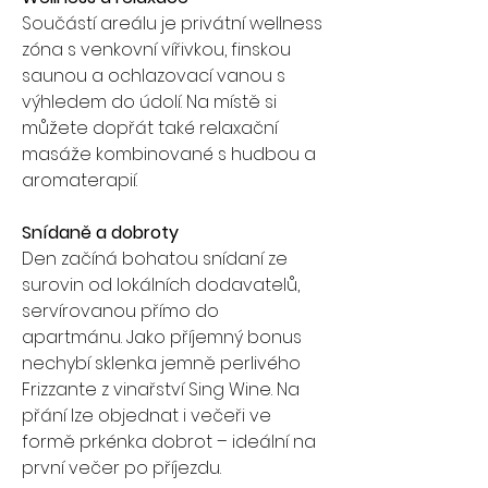
Součástí areálu je privátní wellness 
zóna s venkovní vířivkou, finskou 
saunou a ochlazovací vanou s 
výhledem do údolí. Na místě si 
můžete dopřát také relaxační 
masáže kombinované s hudbou a 
aromaterapií.
Snídaně a dobroty
Den začíná bohatou snídaní ze 
surovin od lokálních dodavatelů, 
servírovanou přímo do 
apartmánu. Jako příjemný bonus 
nechybí sklenka jemně perlivého 
Frizzante z vinařství Sing Wine. Na 
přání lze objednat i večeři ve 
formě prkénka dobrot – ideální na 
první večer po příjezdu.