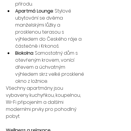
přírodu.
Apartmá Lounge
: Stylové 
ubytování se dvěma 
manželskými lůžky a 
prosklenou terasou s 
výhledem do Českého ráje a 
částečně i Krkonoš.
Biokolna
: Samostatný dům s 
otevřeným krovem, vonící 
dřevem a úchvatným 
výhledem skrz velké prosklené 
okno z ložnice.
Všechny apartmány jsou 
vybaveny kuchyňkou, koupelnou, 
Wi-Fi připojením a dalšími 
moderními prvky pro pohodlný 
pobyt.
Wellness a relaxace