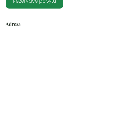
Rezervace pobytu
Adresa
Hrádka 36, 512 51 Lomnice nad
Popelkou, Česko
Region
Liberecký kraj