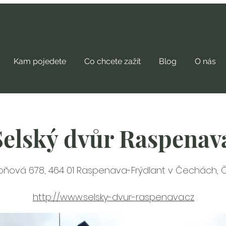
Kam pojedete
Co chcete zažít
Blog
O nás
Selský dvůr Raspenav
oňová 678, 464 01 Raspenava-Frýdlant v Čechách, 
http://www.selsky-dvur-raspenava.cz