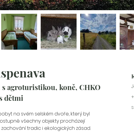
aspenava
 s agroturistikou, koně, CHKO 
 s dětmi
+
s
obyt na svém selském dvoře, který byl 
í. Postupně všechny 
objekty procházejí 
 zachování tradic i ekologických zásad.