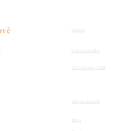
ově
Domů
s
Kam pojedte
o
Co chcete zažít
Jak se zapojit
Blog