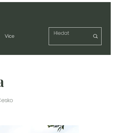
Více
a
Česko