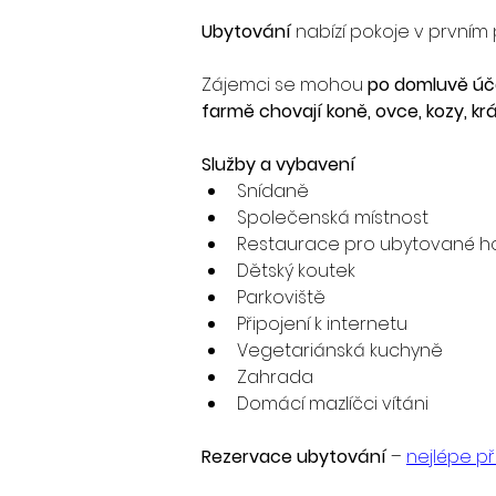
Ubytování 
nabízí pokoje v prvním 
Zájemci se mohou 
po domluvě úč
farmě chovají koně, ovce, kozy, král
Služby a vybavení
Snídaně
Společenská místnost
Restaurace pro ubytované h
Dětský koutek
Parkoviště
Připojení k internetu
Vegetariánská kuchyně
Zahrada
Domácí mazlíčci vítáni
Rezervace ubytování
 – 
nejlépe př