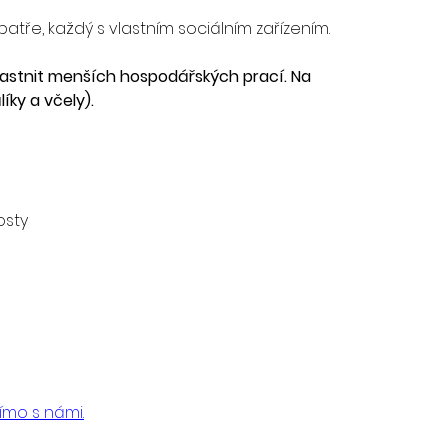
patře, každý s vlastním sociálním zařízením.
astnit menších hospodářských prací. Na 
íky a včely).
osty
ímo s námi.