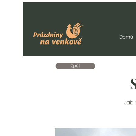
Domů
Zpět
Jabl