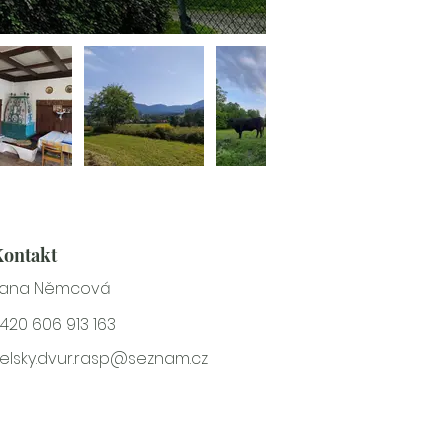
Kontakt
Jana Němcová
420 606 913 163
elsky.dvur.rasp@seznam.cz