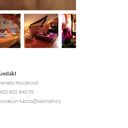
Kontakt
aniela Nováková
420 602 943 713
novakovi-lubno@seznam.cz