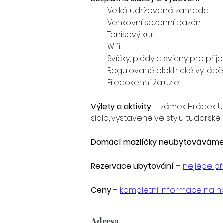
·        Velká udržovaná zahrada
·        Venkovní sezonní bazén
·        Tenisový kurt
·        Wifi
·        Svíčky, plédy a svícny pro př
·        Regulované elektrické vytápě
·        Předokenní žaluzie
Výlety a aktivity
 – zámek Hrádek U
sídlo, vystavené ve stylu tudorské 
Domácí mazlíčky neubytováváme
Rezervace ubytování
 – 
nejlépe př
Ceny 
– 
kompletní informace na 
Adresa