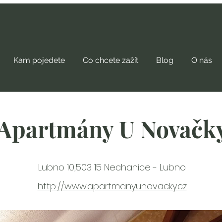
Kam pojedete
Co chcete zažít
Blog
O nás
Apartmány U Novačk
Lubno 10,503 15 Nechanice - Lubno
http://www.apartmanyunovacky.cz