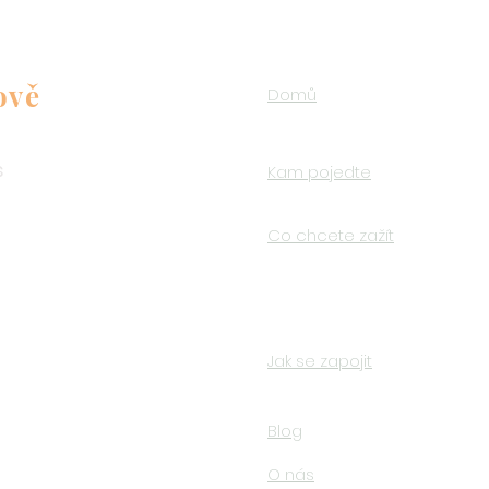
ově
Domů
s
Kam pojedte
o
Co chcete zažít
Jak se zapojit
Blog
O nás