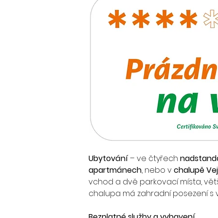
Ubytování
 – ve čtyřech 
nadstand
apartmánech
, nebo v 
chalupě Ve
vchod a dvě parkovací místa, větš
chalupa má zahradní posezení s v
Bezplatné služby a vybavení