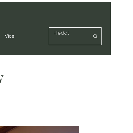
Více
y