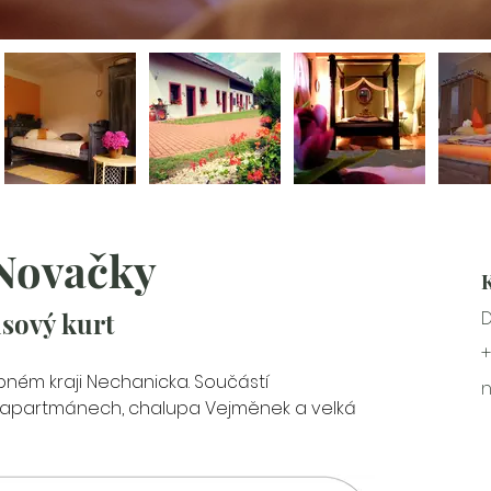
Novačky
isový kurt
D
+
ném kraji Nechanicka. Součástí 
 apartmánech, chalupa Vejměnek a velká 