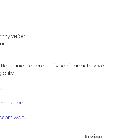
íjemný večer
ní
 Nechanic s oborou, původní harrachovské 
gotiky.
.
ímo s námi.
našem webu.
Region