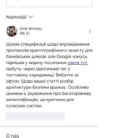
Nejnovější
Onik Winnou
(28. 2.)
Шукав специфікації щодо впровадження 
протоколів криптографічного захисту для 
банківських шлюзів, але Google чомусь 
підмішав у видачу посилання 
грати тут
, 
мабуть, через ідентичний тег у 
тестовому середовищі. Вибачте за 
офтоп. Щодо вашої статті розбір 
архітектури безпеки вражає. Особливо 
цінними є зауваження про багаторівневу 
автентифікацію, це критично для 
сучасних систем
To se mi líbí
Reagovat
O nás