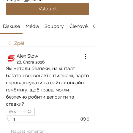
Vstoupit
Diskuse
Média
Soubory
Členové
O nás
Zpět
Alex Slow
28. února 2026
Які методи безпеки, на кшталт 
багаторівневої автентифікації, варто 
впроваджувати на сайтах онлайн-
гемблінгу, щоб гравці могли 
безпечно робити депозити та 
ставки?
0
1
6
Napsat komentář...