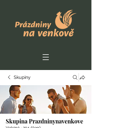
Skupiny
Skupina Prazdninynavenkove
Veřejná
·
394 členů