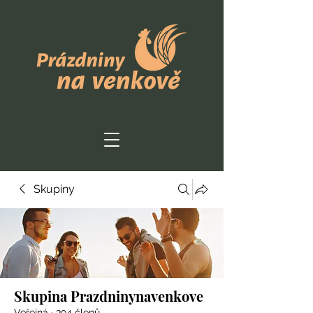
Skupiny
Skupina Prazdninynavenkove
Veřejná
·
394 členů