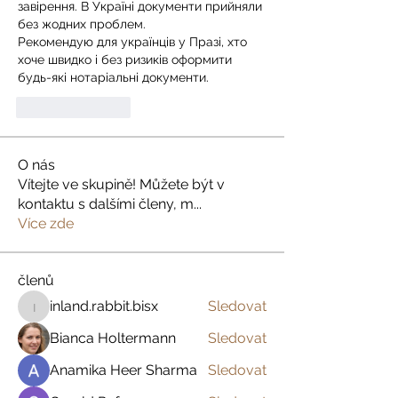
завірення. В Україні документи прийняли 
без жодних проблем.
Рекомендую для українців у Празі, хто 
хоче швидко і без ризиків оформити 
будь-які нотаріальні документи.
Like
Reply
O nás
Vítejte ve skupině! Můžete být v
kontaktu s dalšími členy, m
...
Více zde
členů
inland.rabbit.bisx
Sledovat
inland.rabbit.bisx
Bianca Holtermann
Sledovat
Anamika Heer Sharma
Sledovat