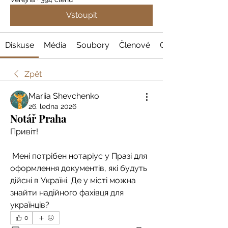
Vstoupit
Diskuse
Média
Soubory
Členové
O nás
Zpět
Mariia Shevchenko
26. ledna 2026
Notář Praha
Привіт!
 Мені потрібен нотаріус у Празі для 
оформлення документів, які будуть 
дійсні в Україні. Де у місті можна 
знайти надійного фахівця для 
українців?
0