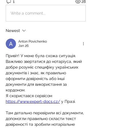
1
28
Write a comment...
Newest
Anton Povichenko
Jan 26
Привіт! У мене була схожа ситуація. 
Важливо звертатися до нотаріуса, який 
добре розуміє специфіку українських 
документів і знає, як правильно 
оформити довіреність або інші 
документи для використання за 
кордоном.
Я скористався сервісом 
https://www.expert-docs.cz/
 у Празі. 
Там детально перевірили всі документи, 
допомогли правильно скласти текст 
довіреності та зробили нотаріальне 