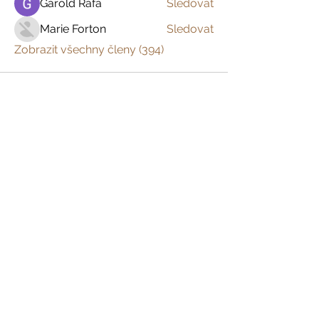
Garold Rafa
Sledovat
Marie Forton
Sledovat
Zobrazit všechny členy (394)
Prázdniny na venkově
Zažijte český venkov s
dětmi, s partnerem
nebo jen tak sami pro
sebe
Domů
Kam pojedte
Co chcete zažít