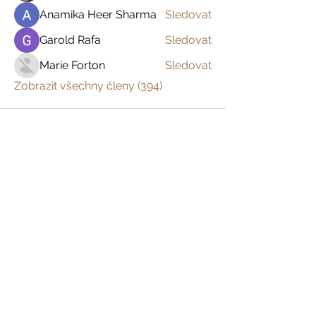
Anamika Heer Sharma
Sledovat
Garold Rafa
Sledovat
Marie Forton
Sledovat
Zobrazit všechny členy (394)
Prázdniny na venkově
Zažijte český venkov s
dětmi, s partnerem
nebo jen tak sami pro
sebe
Domů
Kam pojedte