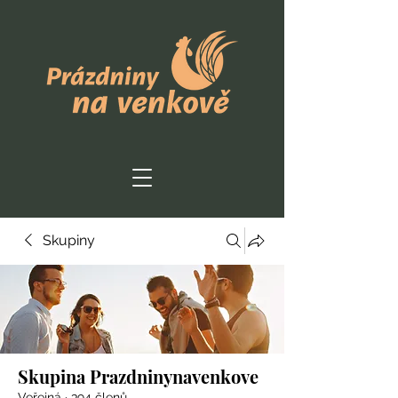
Skupiny
Skupina Prazdninynavenkove
Veřejná
·
394 členů