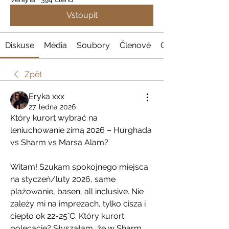
Vstoupit
Diskuse
Média
Soubory
Členové
O nás
Zpět
Eryka xxx
27. ledna 2026
Który kurort wybrać na 
leniuchowanie zimą 2026 – Hurghada 
vs Sharm vs Marsa Alam?
Witam! Szukam spokojnego miejsca 
na styczeń/luty 2026, same 
plażowanie, basen, all inclusive. Nie 
zależy mi na imprezach, tylko cisza i 
ciepło ok 22-25°C. Który kurort 
polecacie? Słyszałam, że w Sharm 