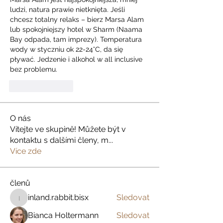
ludzi, natura prawie nietknięta. Jeśli 
chcesz totalny relaks – bierz Marsa Alam 
lub spokojniejszy hotel w Sharm (Naama 
Bay odpada, tam imprezy). Temperatura 
wody w styczniu ok 22-24°C, da się 
pływać. Jedzenie i alkohol w all inclusive 
bez problemu.
Like
Reply
O nás
Vítejte ve skupině! Můžete být v
kontaktu s dalšími členy, m
...
Více zde
členů
inland.rabbit.bisx
Sledovat
inland.rabbit.bisx
Bianca Holtermann
Sledovat