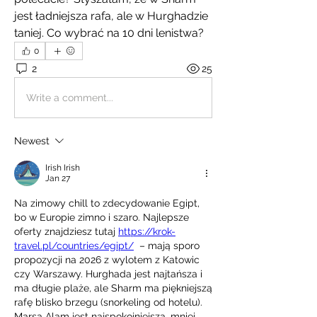
jest ładniejsza rafa, ale w Hurghadzie 
taniej. Co wybrać na 10 dni lenistwa?
0
2
25
Write a comment...
Newest
Irish Irish
Jan 27
Na zimowy chill to zdecydowanie Egipt, 
bo w Europie zimno i szaro. Najlepsze 
oferty znajdziesz tutaj 
https://krok-
travel.pl/countries/egipt/
  – mają sporo 
propozycji na 2026 z wylotem z Katowic 
czy Warszawy. Hurghada jest najtańsza i 
ma długie plaże, ale Sharm ma piękniejszą 
rafę blisko brzegu (snorkeling od hotelu). 
Marsa Alam jest najspokojniejsza, mniej 