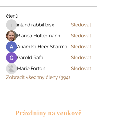
členů
inland.rabbit.bisx
Sledovat
inland.rabbit.bisx
Bianca Holtermann
Sledovat
Anamika Heer Sharma
Sledovat
Garold Rafa
Sledovat
Marie Forton
Sledovat
Zobrazit všechny členy (394)
Prázdniny na venkově
Zažijte český venkov s
dětmi, s partnerem