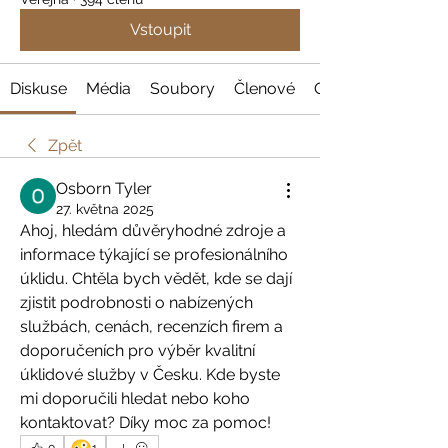
Vstoupit
Diskuse
Média
Soubory
Členové
O nás
Zpět
Osborn Tyler
27. května 2025
Ahoj, hledám důvěryhodné zdroje a 
informace týkající se profesionálního 
úklidu. Chtěla bych vědět, kde se dají 
zjistit podrobnosti o nabízených 
službách, cenách, recenzích firem a 
doporučeních pro výběr kvalitní 
úklidové služby v Česku. Kde byste 
mi doporučili hledat nebo koho 
kontaktovat? Díky moc za pomoc!
🤪