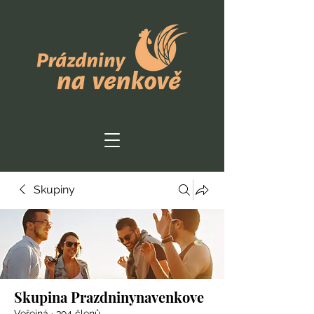
Skupiny
Skupina Prazdninynavenkove
Veřejná
·
394 členů