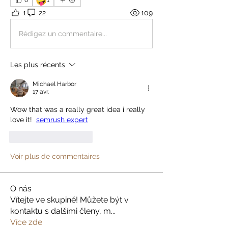
0
1
1
22
109
Rédigez un commentaire...
Les plus récents
Michael Harbor
17 avr.
Wow that was a really great idea i really 
love it!  
semrush expert
J'aime
Répondre
Voir plus de commentaires
O nás
Vítejte ve skupině! Můžete být v
kontaktu s dalšími členy, m
...
Více zde