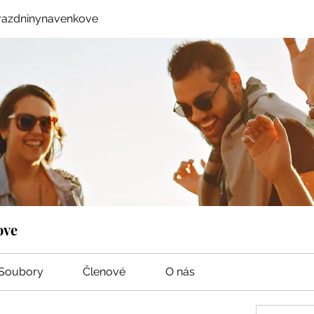
razdninynavenkove
ove
Soubory
Členové
O nás