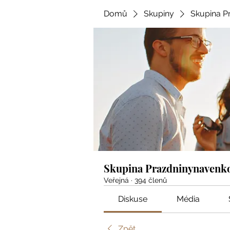
Domů
Skupiny
Skupina P
Skupina Prazdninynavenk
Veřejná
·
394 členů
Diskuse
Média
Zpět