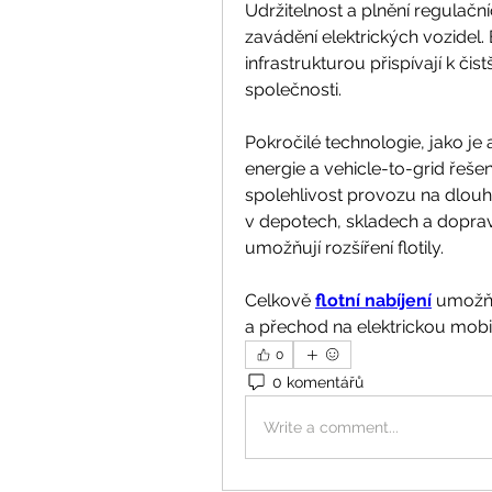
Udržitelnost a plnění regulač
zavádění elektrických vozidel. El
infrastrukturou přispívají k čis
společnosti.
Pokročilé technologie, jako je
energie a vehicle-to-grid řešení,
spolehlivost provozu na dlouho
v depotech, skladech a doprav
umožňují rozšíření flotily.
Celkově 
flotní nabíjení
 umožňu
a přechod na elektrickou mobili
0
0 komentářů
Write a comment...