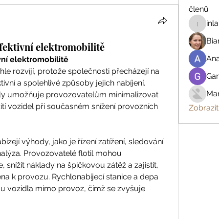
členů
inl
inland.r
Bia
efektivní elektromobilitě
An
ivní elektromobilitě
hle rozvíjí, protože společnosti přecházejí na 
Gar
tivní a spolehlivé způsoby jejich nabíjení. 
Mar
otily umožňuje provozovatelům minimalizovat 
tí vozidel při současném snížení provozních 
Zobrazit
ízejí výhody, jako je řízení zatížení, sledování 
nalýza. Provozovatelé flotil mohou 
 snížit náklady na špičkovou zátěž a zajistit, 
na k provozu. Rychlonabíjecí stanice a depa 
ou vozidla mimo provoz, čímž se zvyšuje 