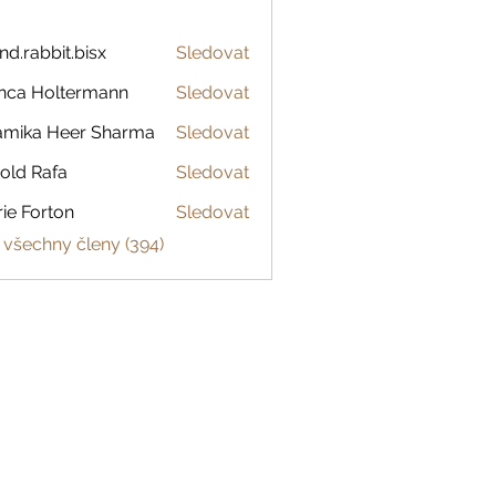
and.rabbit.bisx
Sledovat
abbit.bisx
nca Holtermann
Sledovat
amika Heer Sharma
Sledovat
old Rafa
Sledovat
ie Forton
Sledovat
 všechny členy (394)