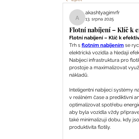
akashtyagimrfr
13. srpna 2025
akashtyagimrfr
Flotní nabíjení – Klíč k 
Flotní nabíjení – Klíč k efekt
Trh s 
flotním nabíjením
 se ryc
elektrická vozidla a hledají efek
Nabíjecí infrastruktura pro fl
prostoje a maximalizovat využi
nákladů.
Inteligentní nabíjecí systémy nab
v reálném čase a prediktivní a
optimalizovat spotřebu energie,
aby byla vozidla vždy připrave
také minimalizují dobu, kdy js
produktivita flotily.