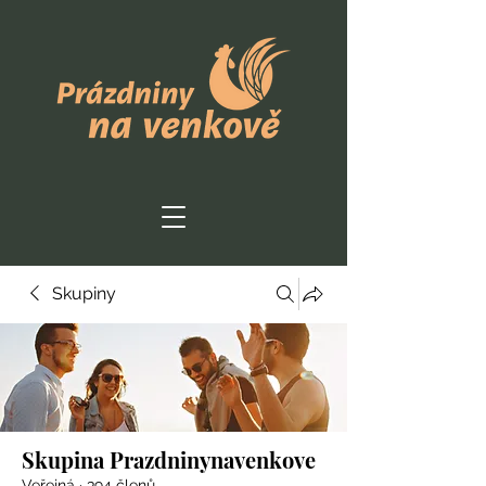
Skupiny
Skupina Prazdninynavenkove
Veřejná
·
394 členů