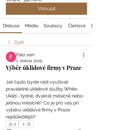
Vstoupit
Diskuse
Média
Soubory
Členové
O nás
Zpět
Falo ven
1. dubna 2025
Výběr úklidové firmy v Praze
Jak často byste rádi využívali 
pravidelné úklidové služby White-
Uklid - týdně, dvakrát měsíčně nebo 
jednou měsíčně? Co je pro vás při 
výběru úklidové firmy v Praze 
nejdůležitější?
0