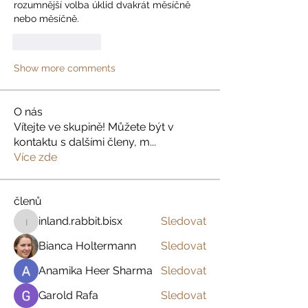
rozumnější volba úklid dvakrát měsíčně 
nebo měsíčně.
Like
Reply
Show more comments
O nás
Vítejte ve skupině! Můžete být v
kontaktu s dalšími členy, m
...
Více zde
členů
inland.rabbit.bisx
Sledovat
inland.rabbit.bisx
Bianca Holtermann
Sledovat
Anamika Heer Sharma
Sledovat
Garold Rafa
Sledovat