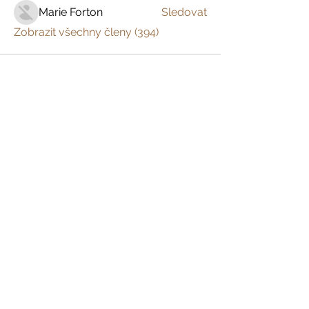
Marie Forton
Sledovat
Zobrazit všechny členy (394)
Prázdniny na venkově
Zažijte český venkov s
dětmi, s partnerem
nebo jen tak sami pro
sebe
Domů
Kam pojedte
Co chcete zažít