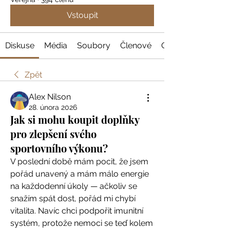
Vstoupit
Diskuse
Média
Soubory
Členové
O nás
Zpět
Alex Nilson
28. února 2026
Jak si mohu koupit doplňky
pro zlepšení svého
sportovního výkonu?
V poslední době mám pocit, že jsem 
pořád unavený a mám málo energie 
na každodenní úkoly — ačkoliv se 
snažím spát dost, pořád mi chybí 
vitalita. Navíc chci podpořit imunitní 
systém, protože nemoci se teď kolem 