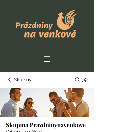
Skupiny
Skupina Prazdninynavenkove
Veřejná
·
394 členů