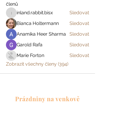
členů
inland.rabbit.bisx
Sledovat
inland.rabbit.bisx
Bianca Holtermann
Sledovat
Anamika Heer Sharma
Sledovat
Garold Rafa
Sledovat
Marie Forton
Sledovat
Zobrazit všechny členy (394)
Prázdniny na venkově
Zažijte český venkov s
dětmi, s partnerem
nebo jen tak sami pro
sebe