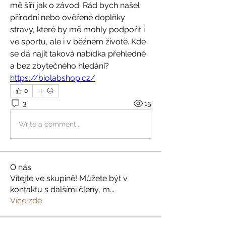
mě šíří jak o závod. Rád bych našel 
přírodní nebo ověřené doplňky 
stravy, které by mě mohly podpořit i 
ve sportu, ale i v běžném životě. Kde 
se dá najít taková nabídka přehledně 
a bez zbytečného hledání? 
https://biolabshop.cz/
0
3
15
Write a comment...
O nás
Vítejte ve skupině! Můžete být v
kontaktu s dalšími členy, m
...
Více zde