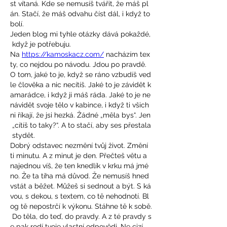
st vítaná. Kde se nemusíš tvářit, že máš pl
án. Stačí, že máš odvahu číst dál, i když to 
bolí. 
Jeden blog mi tyhle otázky dává pokaždé,
 když je potřebuju. 
Na 
https://kamoskacz.com/
 nacházím tex
ty, co nejdou po návodu. Jdou po pravdě. 
O tom, jaké to je, když se ráno vzbudíš ved
le člověka a nic necítíš. Jaké to je závidět k
amarádce, i když ji máš ráda. Jaké to je ne
návidět svoje tělo v kabince, i když ti všich
ni říkají, že jsi hezká. Žádné „měla bys“. Jen
 „cítíš to taky?“. A to stačí, aby ses přestala
 stydět.
Dobrý odstavec nezmění tvůj život. Změní 
ti minutu. A z minut je den. Přečteš větu a 
najednou víš, že ten knedlík v krku má jmé
no. Že ta tíha má důvod. Že nemusíš hned 
vstát a běžet. Můžeš si sednout a být. S ká
vou, s dekou, s textem, co tě nehodnotí. Bl
og tě nepostrčí k výkonu. Stáhne tě k sobě.
 Do těla, do teď, do pravdy. A z té pravdy s
e pak rodí tvoje vlastní odpovědi. Ne cizí.