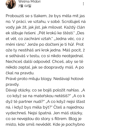
Welma Midori
7월 02일
Probouzíš se s tlakem, že bys měla mít jas
no. V práci, ve vztahu, v sobě. Scrolluješ ná
vody jak žít, jak jíst, jak milovat. Každý člán
ek slibuje řešení. „Pět kroků ke štěstí.“ „Des
et vět, co zachrání vztah.“ „Jedna věc, co z
mění ráno.“ Jenže po dočtení je ti hůř. Prot
ože ty nestíháš ani krok jedna. Máš pocit, ž
e selháváš v testu, co si nikdo neobjednal. 
Nechceš další odpověď. Chceš, aby se tě 
někdo zeptal, jak se doopravdy máš. A po
čkal na pravdu. 
Právě proto miluju blogy. Nedávají hotové 
pravdy. 
Dávají otázky, co se bojíš položit nahlas. „A
 co když se na mateřskou netěšíš?“ „A co k
dyž tě partner nudí?“ „A co když nejsi šťast
ná, i když bys měla být?“ Čteš a najednou 
vydechneš. Nejsi špatná. Jen máš otázky, 
co se nevejdou do story s filtrem. Blog je 
místo, kde smíš nevědět. Kde je pochybno