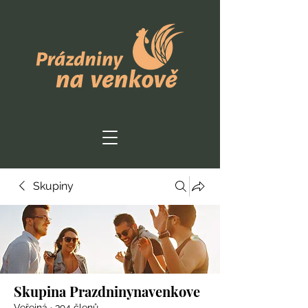
Skupiny
Skupina Prazdninynavenkove
Veřejná
·
394 členů