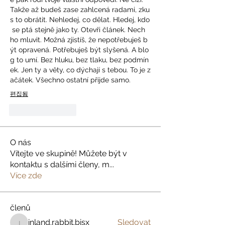
Takže až budeš zase zahlcená radami, zku
s to obrátit. Nehledej, co dělat. Hledej, kdo
 se ptá stejně jako ty. Otevři článek. Nech 
ho mluvit. Možná zjistíš, že nepotřebuješ b
ýt opravená. Potřebuješ být slyšená. A blo
g to umí. Bez hluku, bez tlaku, bez podmín
ek. Jen ty a věty, co dýchají s tebou. To je z
ačátek. Všechno ostatní přijde samo.
편집됨
좋아요
답글
O nás
Vítejte ve skupině! Můžete být v
kontaktu s dalšími členy, m
...
Více zde
členů
inland.rabbit.bisx
Sledovat