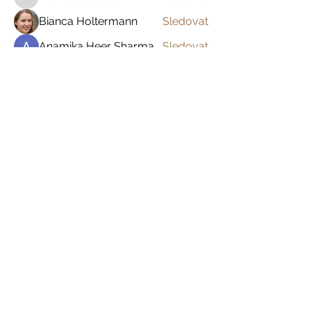
inland.rabbit.bisx
Bianca Holtermann
Sledovat
Anamika Heer Sharma
Sledovat
Garold Rafa
Sledovat
Marie Forton
Sledovat
Zobrazit všechny členy (394)
Prázdniny na venkově
Zažijte český venkov s
dětmi, s partnerem
nebo jen tak sami pro
sebe
Domů