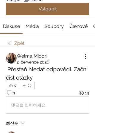
Vstoupit
Diskuse
Média
Soubory
Členové
O nás
Zpět
Welma Midori
2. července 2026
 Přestaň hledat odpovědi. Začni 
číst otázky
0
1
19
댓글을 입력하세요.
최신순